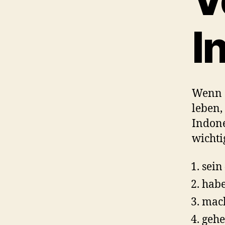
I
Wenn S
leben,
Indone
wichti
sein
habe
mac
gehe