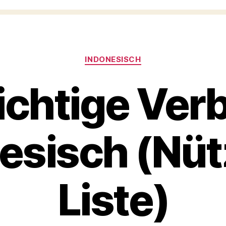
Categories
INDONESISCH
chtige Ver
esisch (Nüt
Liste)