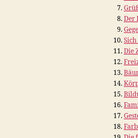
Grü
Der 
Gege
Sich
Die 
Frei
Bäum
Körp
Bild
Fami
Gest
Far
Die 