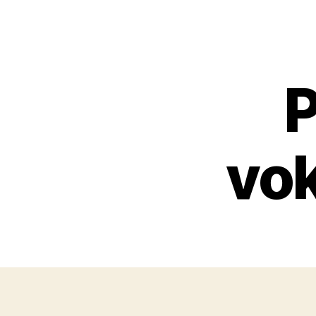
P
vok