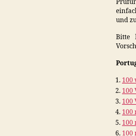
Prüfun
einfac
und zu
Bitte
Vorsch
Portug
100 
100 
100 
100 
100 
100 