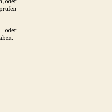
n, oder
rprüfen
n oder
haben.