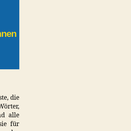
ennen
te, die
Wörter,
d alle
sie für