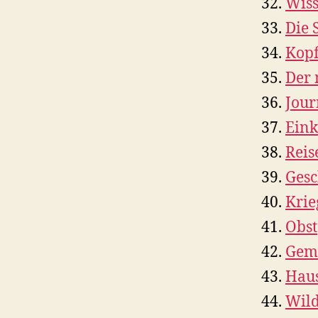
Wiss
Die 
Kopf
Der 
Jour
Ein
Reis
Gesc
Krie
Obst
Gem
Haus
Wild