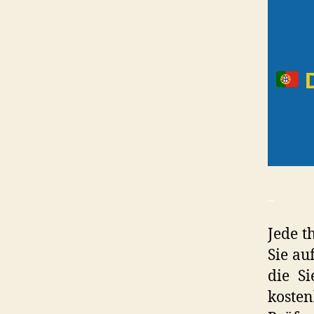
D
_
Jede t
Sie au
die S
kosten