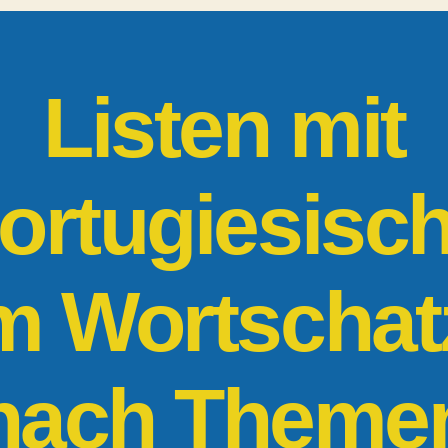
Listen mit
ortugiesisc
m Wortschat
nach Theme