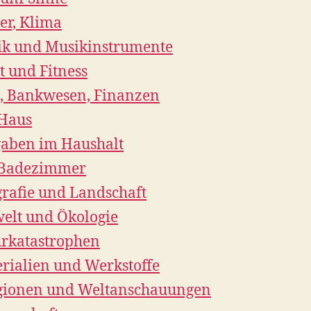
er, Klima
k und Musikinstrumente
t und Fitness
, Bankwesen, Finanzen
Haus
aben im Haushalt
 Badezimmer
rafie und Landschaft
lt und Ökologie
rkatastrophen
rialien und Werkstoffe
gionen und Weltanschauungen