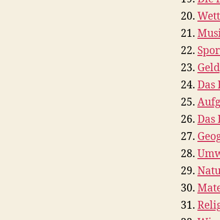
Wett
Musi
Spor
Geld
Das 
Aufg
Das
Geog
Umwe
Natu
Mate
Reli