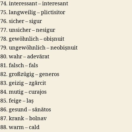
interessant – interesant
langweilig – plictisitor
sicher – sigur
unsicher – nesigur
gewöhnlich – obișnuit
ungewöhnlich – neobișnuit
wahr – adevărat
falsch – fals
großzügig – generos
geizig – zgârcit
mutig – curajos
feige – laș
gesund – sănătos
krank – bolnav
warm – cald