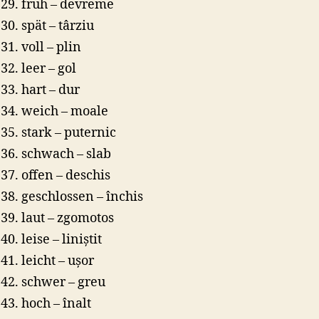
früh – devreme
spät – târziu
voll – plin
leer – gol
hart – dur
weich – moale
stark – puternic
schwach – slab
offen – deschis
geschlossen – închis
laut – zgomotos
leise – liniștit
leicht – ușor
schwer – greu
hoch – înalt