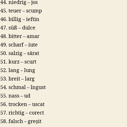
niedrig – jos
teuer – scump
billig – ieftin
süß – dulce
bitter – amar
scharf – iute
salzig – sărat
kurz – scurt
lang – lung
breit – larg
schmal – îngust
nass – ud
trocken – uscat
richtig – corect
falsch – greșit