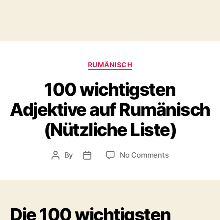
Categories
RUMÄNISCH
100 wichtigsten
Adjektive auf Rumänisch
(Nützliche Liste)
on
By
No Comments
Post
Post
100
author
date
wichtigsten
Adjektive
auf
Die 100 wichtigsten
Rumänisch
(Nützliche