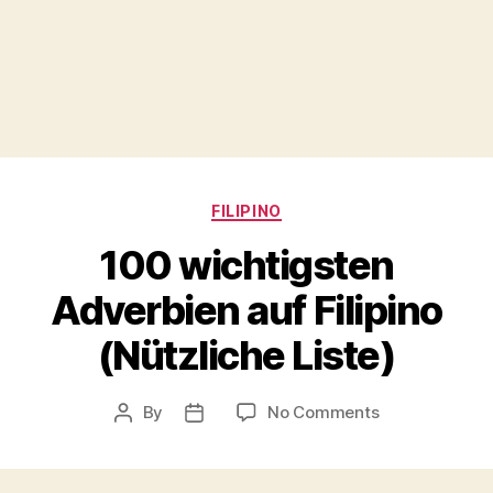
Categories
FILIPINO
100 wichtigsten
Adverbien auf Filipino
(Nützliche Liste)
on
By
No Comments
Post
Post
100
author
date
wichtigsten
Adverbien