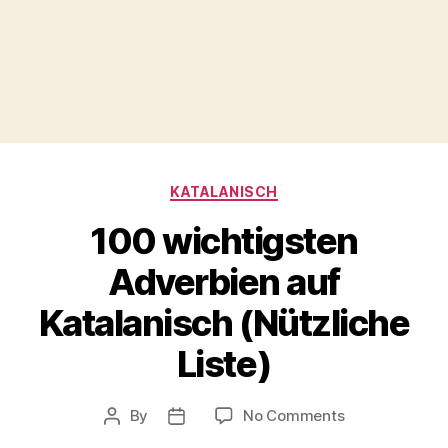
Categories
KATALANISCH
100 wichtigsten
Adverbien auf
Katalanisch (Nützliche
Liste)
on
By
No Comments
Post
Post
100
author
date