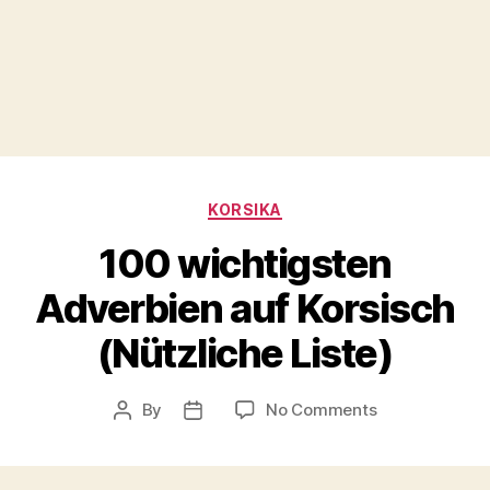
Categories
KORSIKA
100 wichtigsten
Adverbien auf Korsisch
(Nützliche Liste)
on
By
No Comments
Post
Post
100
author
date
wichtigsten
Adverbien