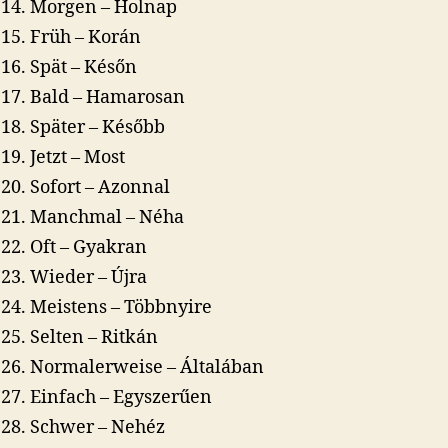
Morgen – Holnap
Früh – Korán
Spät – Későn
Bald – Hamarosan
Später – Később
Jetzt – Most
Sofort – Azonnal
Manchmal – Néha
Oft – Gyakran
Wieder – Újra
Meistens – Többnyire
Selten – Ritkán
Normalerweise – Általában
Einfach – Egyszerűen
Schwer – Nehéz