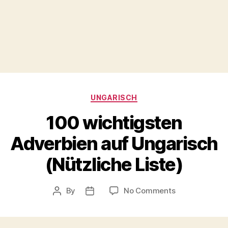
Categories
UNGARISCH
100 wichtigsten
Adverbien auf Ungarisch
(Nützliche Liste)
on
By
No Comments
Post
Post
100
author
date
wichtigsten
Adverbien