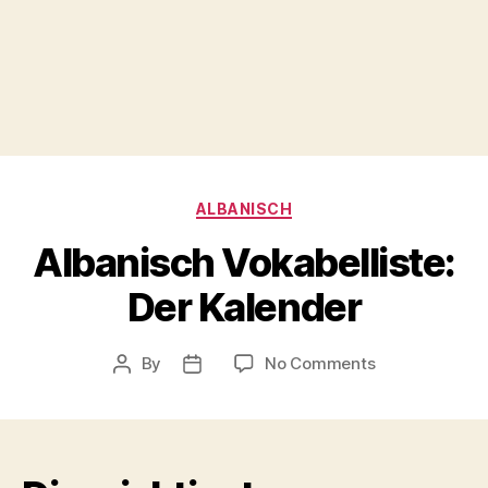
Categories
ALBANISCH
Albanisch Vokabelliste:
Der Kalender
on
By
No Comments
Post
Post
Albanisch
author
date
Vokabelliste:
Der
Kalender