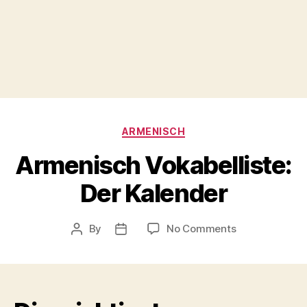
Categories
ARMENISCH
Armenisch Vokabelliste:
Der Kalender
on
By
No Comments
Post
Post
Armenisch
author
date
Vokabelliste:
Der
Kalender