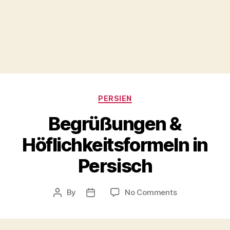
Categories
PERSIEN
Begrüßungen &
Höflichkeitsformeln in
Persisch
on
By
No Comments
Post
Post
Begrüßungen
author
date
&
Höflichkeitsfo