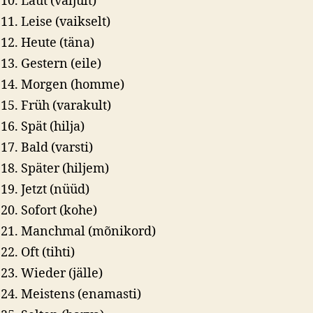
Laut (valjult)
Leise (vaikselt)
Heute (täna)
Gestern (eile)
Morgen (homme)
Früh (varakult)
Spät (hilja)
Bald (varsti)
Später (hiljem)
Jetzt (nüüd)
Sofort (kohe)
Manchmal (mõnikord)
Oft (tihti)
Wieder (jälle)
Meistens (enamasti)