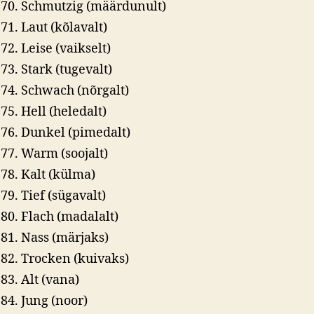
Schmutzig (määrdunult)
Laut (kõlavalt)
Leise (vaikselt)
Stark (tugevalt)
Schwach (nõrgalt)
Hell (heledalt)
Dunkel (pimedalt)
Warm (soojalt)
Kalt (külma)
Tief (sügavalt)
Flach (madalalt)
Nass (märjaks)
Trocken (kuivaks)
Alt (vana)
Jung (noor)