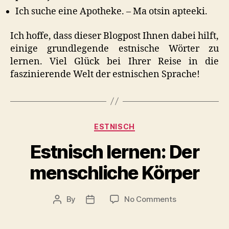
Ich suche eine Apotheke. – Ma otsin apteeki.
Ich hoffe, dass dieser Blogpost Ihnen dabei hilft,
einige grundlegende estnische Wörter zu
lernen. Viel Glück bei Ihrer Reise in die
faszinierende Welt der estnischen Sprache!
Categories
ESTNISCH
Estnisch lernen: Der
menschliche Körper
on
By
No Comments
Post
Post
Estnisch
author
date
lernen: