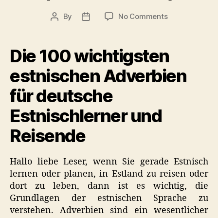
on
By
No Comments
Post
Post
100
author
date
wichtigsten
Adverbien
Die 100 wichtigsten
auf
Estnisch
estnischen Adverbien
(Nützliche
für deutsche
Liste)
Estnischlerner und
Reisende
Hallo liebe Leser, wenn Sie gerade Estnisch
lernen oder planen, in Estland zu reisen oder
dort zu leben, dann ist es wichtig, die
Grundlagen der estnischen Sprache zu
verstehen. Adverbien sind ein wesentlicher