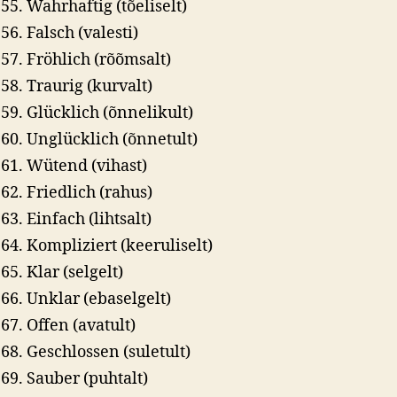
Wahrhaftig (tõeliselt)
Falsch (valesti)
Fröhlich (rõõmsalt)
Traurig (kurvalt)
Glücklich (õnnelikult)
Unglücklich (õnnetult)
Wütend (vihast)
Friedlich (rahus)
Einfach (lihtsalt)
Kompliziert (keeruliselt)
Klar (selgelt)
Unklar (ebaselgelt)
Offen (avatult)
Geschlossen (suletult)
Sauber (puhtalt)