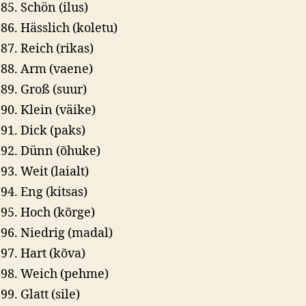
Schön (ilus)
Hässlich (koletu)
Reich (rikas)
Arm (vaene)
Groß (suur)
Klein (väike)
Dick (paks)
Dünn (õhuke)
Weit (laialt)
Eng (kitsas)
Hoch (kõrge)
Niedrig (madal)
Hart (kõva)
Weich (pehme)
Glatt (sile)