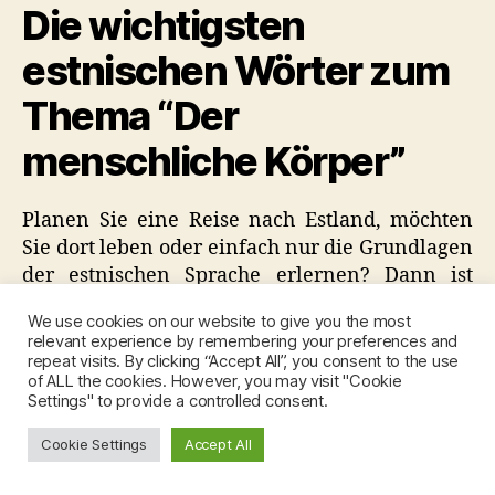
Der
Die wichtigsten
menschliche
Körper
estnischen Wörter zum
Thema “Der
menschliche Körper”
Planen Sie eine Reise nach Estland, möchten
Sie dort leben oder einfach nur die Grundlagen
der estnischen Sprache erlernen? Dann ist
dieser Blogbeitrag genau das Richtige für Sie.
We use cookies on our website to give you the most
Hier stellen wir die wichtigsten estnischen
relevant experience by remembering your preferences and
Wörter zum Thema “Der menschliche Körper”
repeat visits. By clicking “Accept All”, you consent to the use
of ALL the cookies. However, you may visit "Cookie
vor. Hier ist eine Liste mit den wichtigsten
Settings" to provide a controlled consent.
Wörtern in Deutsch und auf Estnisch.
Cookie Settings
Accept All
Liste der Wörter