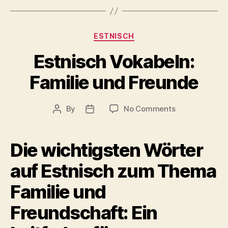
Categories
ESTNISCH
Estnisch Vokabeln:
Familie und Freunde
on
By
No Comments
Post
Post
Estnisch
author
date
Vokabeln:
Familie
Die wichtigsten Wörter
und
Freunde
auf Estnisch zum Thema
Familie und
Freundschaft: Ein