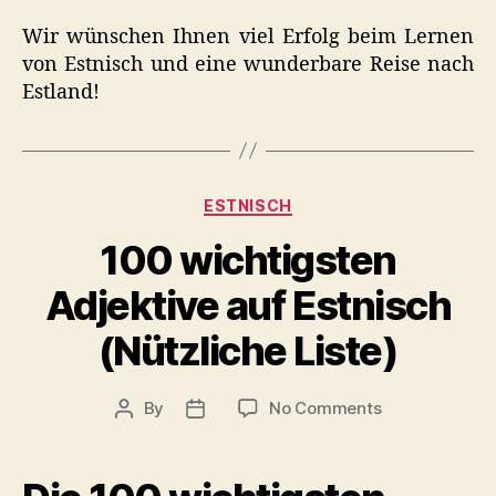
Wir wünschen Ihnen viel Erfolg beim Lernen
von Estnisch und eine wunderbare Reise nach
Estland!
Categories
ESTNISCH
100 wichtigsten
Adjektive auf Estnisch
(Nützliche Liste)
on
By
No Comments
Post
Post
100
author
date
wichtigsten
Adjektive