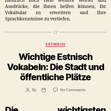
natürlich noch viele weitere Wörter und
Ausdrücke, die Ihnen helfen können, Ihr
Vokabular zu erweitern und Ihre
Sprachkenntnisse zu vertiefen.
Categories
ESTNISCH
Wichtige Estnisch
Vokabeln: Die Stadt und
öffentliche Plätze
on
By
No Comments
Post
Post
Wichtige
author
date
Estnisch
Vokabeln:
Die wichtigsten