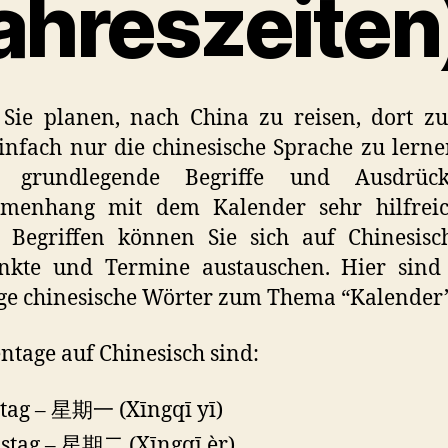
ahreszeiten
Sie planen, nach China zu reisen, dort zu
infach nur die chinesische Sprache zu lerne
e grundlegende Begriffe und Ausdrü
menhang mit dem Kalender sehr hilfreic
n Begriffen können Sie sich auf Chinesisc
unkte und Termine austauschen. Hier sind 
ge chinesische Wörter zum Thema “Kalender”
tage auf Chinesisch sind:
ag – 星期一 (Xīngqī yī)
stag – 星期二 (Xīngqī èr)