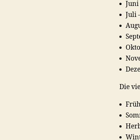
Juni
Juli
Augu
Sept
Okto
Nove
Deze
Die vi
Früh
Somm
Herb
Wint