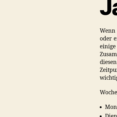
J
Wenn 
oder e
einig
Zusam
diese
Zeitp
wichti
Wochen
Mont
Dien