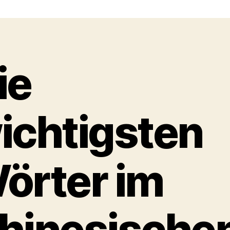
Der
Kalender
ie
ichtigsten
örter im
hinesische