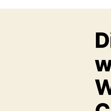
D
w
W
C