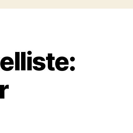
lliste:
r
: