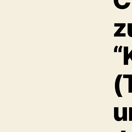
z
“
(
u