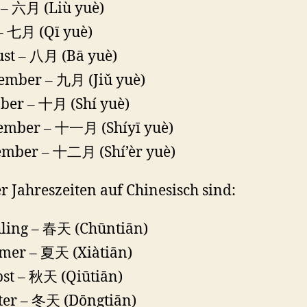
 – 六月 (Liù yuè)
 – 七月 (Qī yuè)
st – 八月 (Bā yuè)
ember – 九月 (Jiǔ yuè)
ber – 十月 (Shí yuè)
mber – 十一月 (Shíyī yuè)
mber – 十二月 (Shí’èr yuè)
er Jahreszeiten auf Chinesisch sind:
ling – 春天 (Chūntiān)
er – 夏天 (Xiàtiān)
st – 秋天 (Qiūtiān)
er – 冬天 (Dōngtiān)