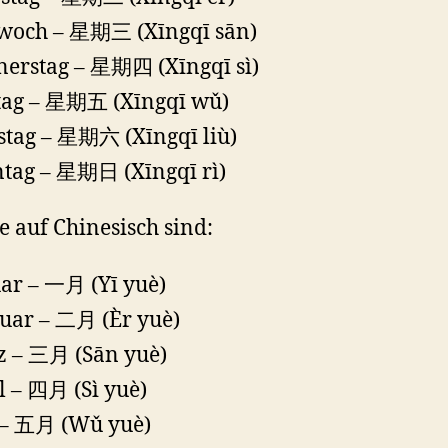
woch – 星期三 (Xīngqī sān)
erstag – 星期四 (Xīngqī sì)
tag – 星期五 (Xīngqī wǔ)
tag – 星期六 (Xīngqī liù)
tag – 星期日 (Xīngqī rì)
 auf Chinesisch sind:
ar – 一月 (Yī yuè)
uar – 二月 (Èr yuè)
 – 三月 (Sān yuè)
l – 四月 (Sì yuè)
 – 五月 (Wǔ yuè)