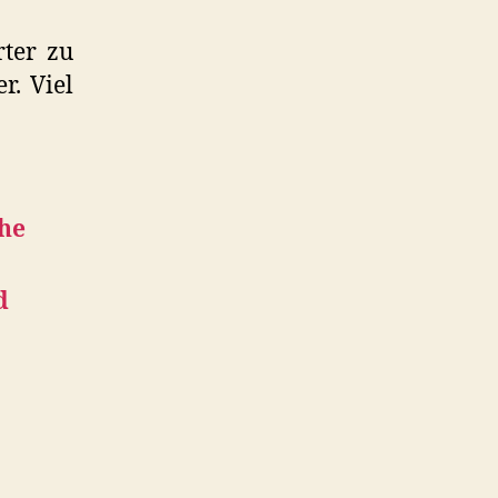
rter zu
r. Viel
che
d