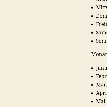
Mitt
Donn
Frei
Sams
Sonn
Monate
Janu
Febr
März
Apri
Mai