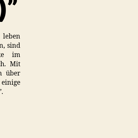
)”
 leben
n, sind
cke im
h. Mit
h über
einige
.