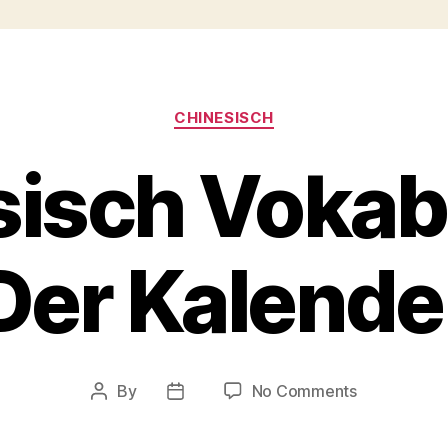
Categories
CHINESISCH
isch Vokabe
Der Kalende
on
By
No Comments
Post
Post
Chinesisch
author
date
Vokabelliste