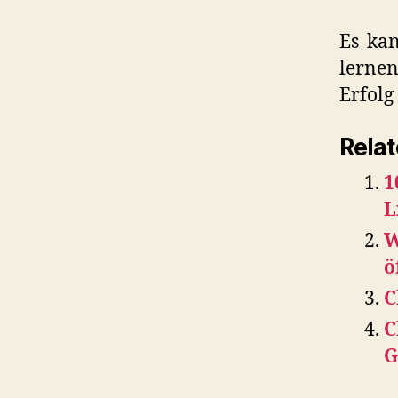
Es kan
lernen
Erfolg
Relat
1
L
W
ö
C
C
G