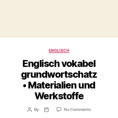
Categories
ENGLISCH
Englisch vokabel
grundwortschatz
• Materialien und
Werkstoffe
on
By
No Comments
Post
Post
Englisch
author
date