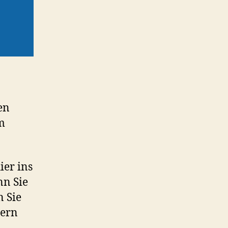
en
m
ier ins
nn Sie
 Sie
sern