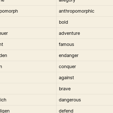
opomorph
anthropomorphic
bold
euer
adventure
mt
famous
den
endanger
n
conquer
against
brave
lich
dangerous
digen
defend