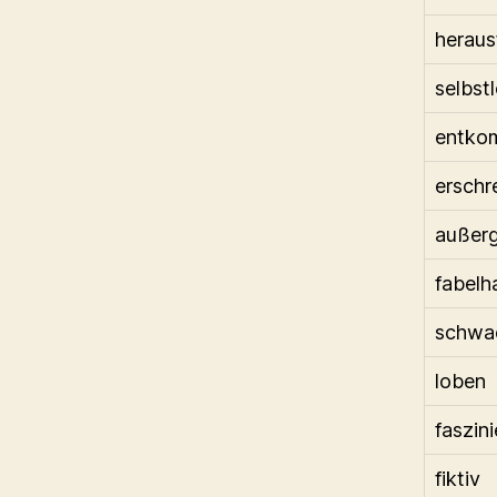
heraus
selbst
entko
erschr
außer
fabelh
schwa
loben
faszin
fiktiv