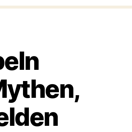
beln
Mythen,
elden