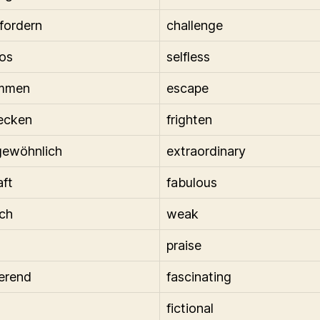
fordern
challenge
los
selfless
mmen
escape
ecken
frighten
gewöhnlich
extraordinary
aft
fabulous
ch
weak
praise
ierend
fascinating
fictional