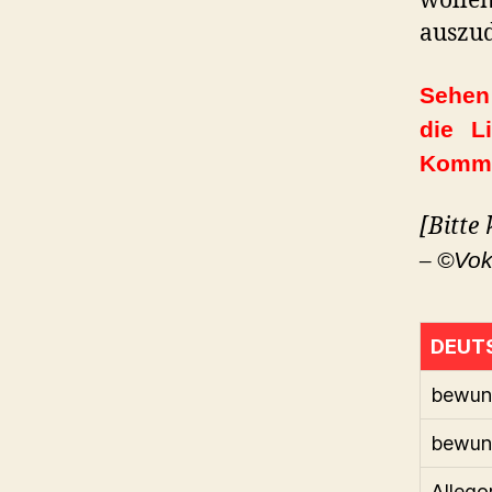
wollen
auszu
Sehen 
die L
Komme
[Bitte
–
©Vok
DEUT
bewun
bewun
Allego