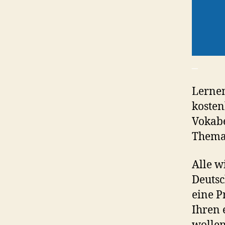
_
Lernen
kosten
Vokabe
Thema 
Alle w
Deutsc
eine P
Ihren 