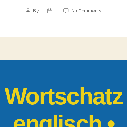
on
By
No Comments
Post
Post
Englisch
author
date
Vokabeln
Fortgeschrit
• Mythen,
Legenden
und
Helden
Wortschatz
englisch •