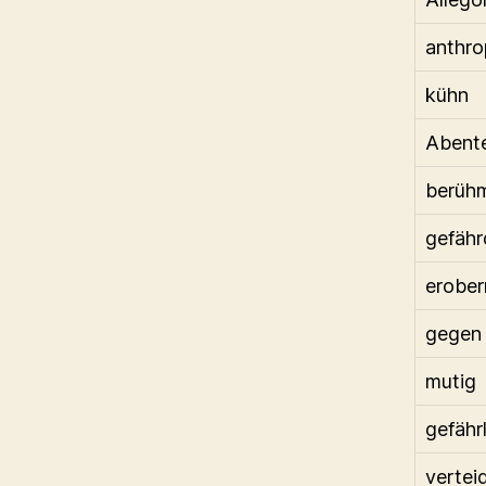
anthr
kühn
Abent
berüh
gefähr
erober
gegen
mutig
gefähr
vertei