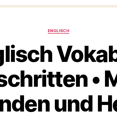
Categories
ENGLISCH
lisch Voka
schritten • 
nden und H