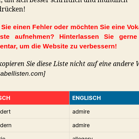
, um sich besser schriftlich und mündlich
drücken!
Sie einen Fehler oder möchten Sie eine Vok
iste aufnehmen? Hinterlassen Sie gerne
ntar, um die Website zu verbessern!
 kopieren Sie diese Liste nicht auf eine andere 
abellisten.com]
SCH
ENGLISCH
dert
admire
dern
admire
rie
allegory