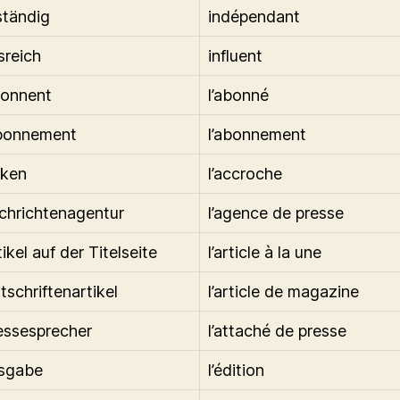
ständig
indépendant
sreich
influent
bonnent
l’abonné
bonnement
l’abonnement
aken
l’accroche
chrichtenagentur
l’agence de presse
ikel auf der Titelseite
l’article à la une
tschriftenartikel
l’article de magazine
essesprecher
l’attaché de presse
usgabe
l’édition