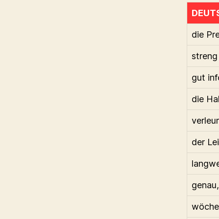
DEUT
die Pr
streng
gut in
die Ha
verleu
der Lei
langwe
genau,
wöchen