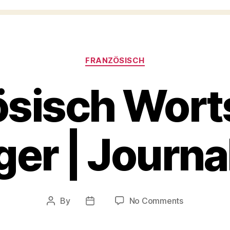
Categories
FRANZÖSISCH
ösisch Wort
er | Journ
on
By
No Comments
Post
Post
Französisch
author
date
Wortschatz