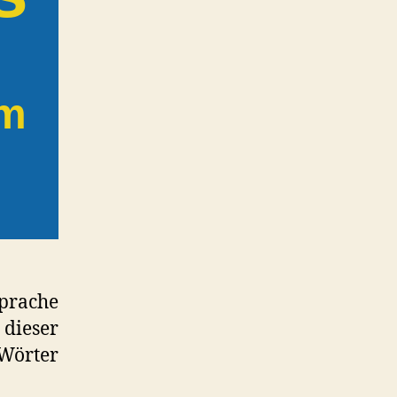
um
prache
eser
 Wörter