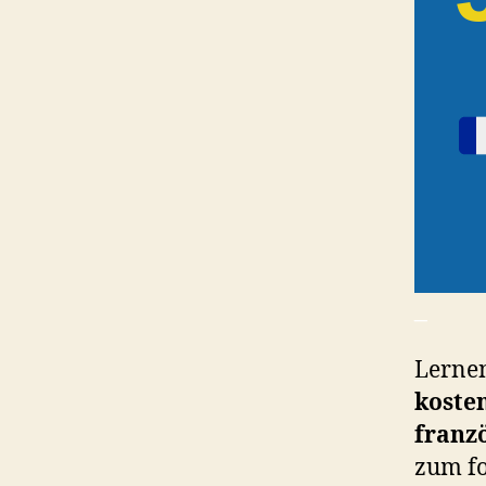
_
Lerne
koste
franz
zum fo