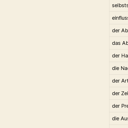
selbst
einflus
der A
das A
der H
die Na
der Art
der Zei
der Pr
die A