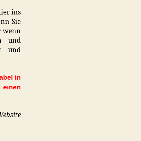
ier ins
enn Sie
r wenn
rn und
ch und
abel in
 einen
Website