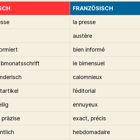
SCH
FRANZÖSISCH
esse
la presse
austère
formiert
bien informé
lbmonatsschrift
le bimensuel
mderisch
calomnieux
tartikel
l’éditorial
ilig
ennuyeux
 präzise
exact, précis
tlich
hebdomadaire