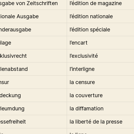
sgabe von Zeitschriften
l’édition de magazine
tionale Ausgabe
l’édition nationale
onderausgabe
l’édition spéciale
ilage
l’encart
klusivrecht
l’exclusivité
ilenabstand
l’interligne
nsur
la censure
bdeckung
la couverture
rleumdung
la diffamation
ssefreiheit
la liberté de la presse