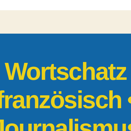
Anfänger
|
Journalismu
Wortschatz
französisch 
Journalismu