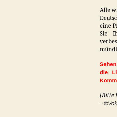
Alle w
Deutsc
eine 
Sie I
verbe
mündl
Sehen 
die L
Komme
[Bitte
–
©Vok