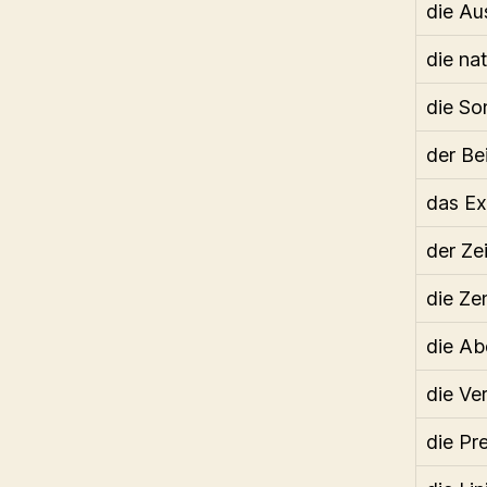
die Au
die na
die S
der Be
das Ex
der Ze
die Ze
die A
die Ve
die Pre