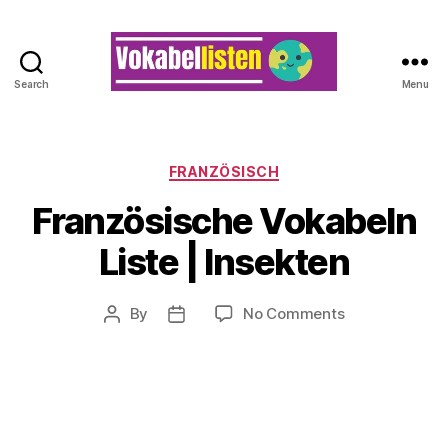
Search
Menu
Categories
FRANZÖSISCH
Französische Vokabeln
Liste | Insekten
on
By
No Comments
Post
Post
Französische
author
date
Vokabeln
Liste
|
Insekten