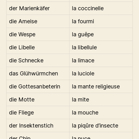
der Marienkäfer
la coccinelle
die Ameise
la fourmi
die Wespe
la guêpe
die Libelle
la libellule
die Schnecke
la limace
das Glühwürmchen
la luciole
die Gottesanbeterin
la mante religieuse
die Motte
la mite
die Fliege
la mouche
der Insektenstich
la piqûre d’insecte
der Chip
la puce