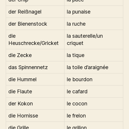
der Reißnagel
la punaise
der Bienenstock
la ruche
die
la sauterelle/un
Heuschrecke/Gricket
criquet
die Zecke
la tique
das Spinnennetz
la toile d’araignée
die Hummel
le bourdon
die Flaute
le cafard
der Kokon
le cocon
die Hornisse
le frelon
die Grille
le grillon