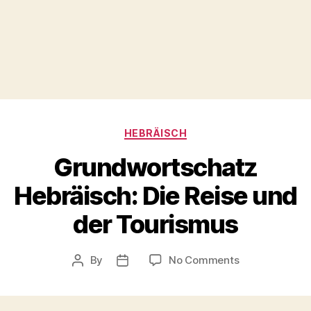
Categories
HEBRÄISCH
Grundwortschatz
Hebräisch: Die Reise und
der Tourismus
on
By
No Comments
Post
Post
Grundwortsch
author
date
Hebräisch:
Die