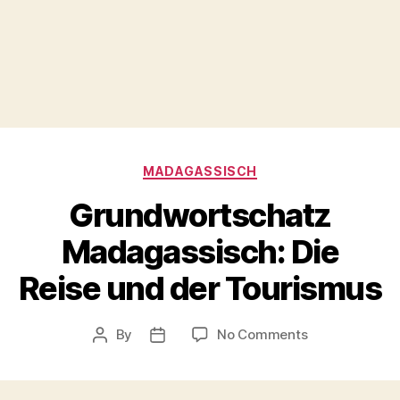
Categories
MADAGASSISCH
Grundwortschatz
Madagassisch: Die
Reise und der Tourismus
on
By
No Comments
Post
Post
Grundwortsch
author
date
Madagassisch
Die