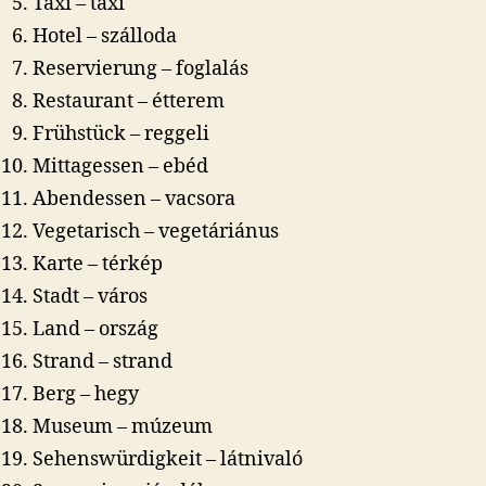
Taxi – taxi
Hotel – szálloda
Reservierung – foglalás
Restaurant – étterem
Frühstück – reggeli
Mittagessen – ebéd
Abendessen – vacsora
Vegetarisch – vegetáriánus
Karte – térkép
Stadt – város
Land – ország
Strand – strand
Berg – hegy
Museum – múzeum
Sehenswürdigkeit – látnivaló