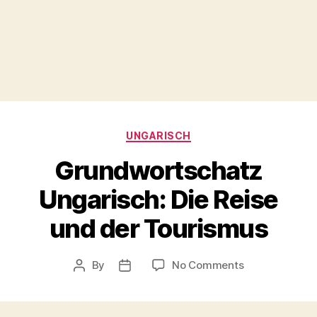
Categories
UNGARISCH
Grundwortschatz
Ungarisch: Die Reise
und der Tourismus
on
By
No Comments
Post
Post
Grundwortsch
author
date
Ungarisch:
Die