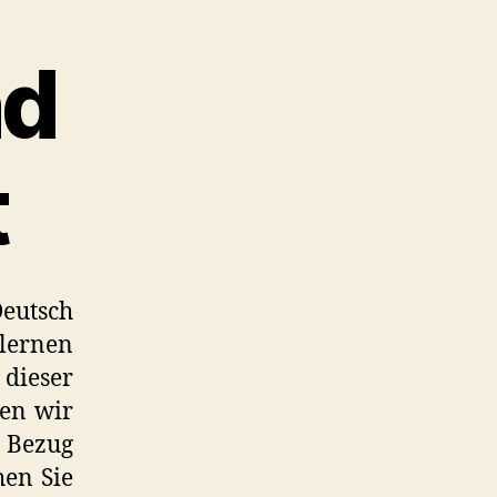
nd
t
Deutsch
lernen
 dieser
den wir
n Bezug
hen Sie