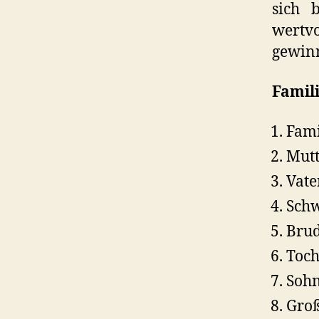
sich 
wertv
gewin
Famili
Fami
Mutt
Vate
Schw
Brud
Toch
Sohn
Groß