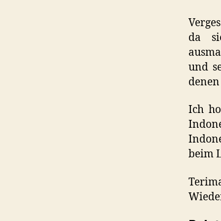
Verges
da si
ausmac
und se
denen 
Ich ho
Indon
Indone
beim L
Terim
Wiede