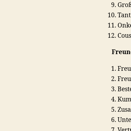
Groß
Tant
Onke
Cous
Freun
Freu
Freu
Best
Kump
Zusa
Unte
Vert