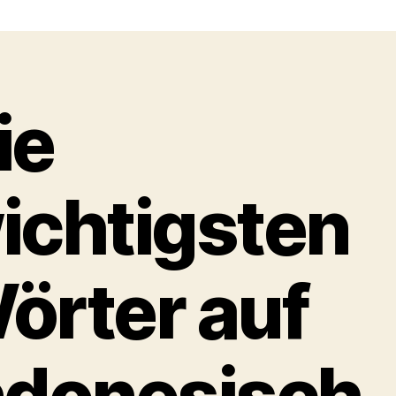
Familie
und
Freunde
ie
ichtigsten
örter auf
ndonesisch