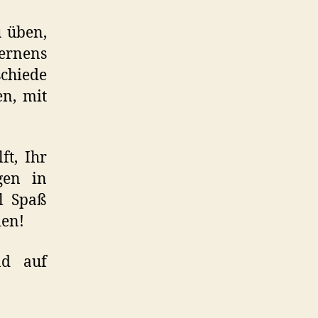
u üben,
ernens
schiede
en, mit
ft, Ihr
gen in
el Spaß
ien!
nd auf