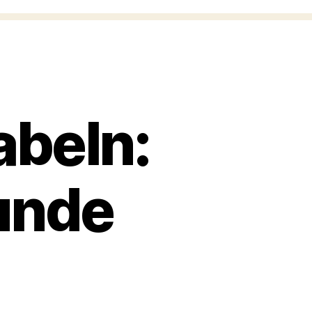
abeln:
unde