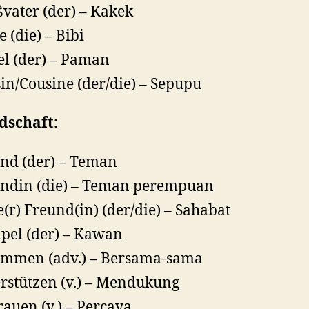
vater (der) – Kakek
e (die) – Bibi
l (der) – Paman
in/Cousine (der/die) – Sepupu
dschaft:
nd (der) – Teman
ndin (die) – Teman perempuan
e(r) Freund(in) (der/die) – Sahabat
el (der) – Kawan
mmen (adv.) – Bersama-sama
rstützen (v.) – Mendukung
rauen (v.) – Percaya