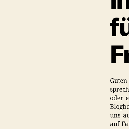
f
F
Guten 
sprec
oder e
Blogbe
uns au
auf Fa