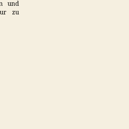
rn und
tur zu