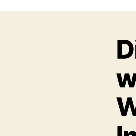
D
w
W
I