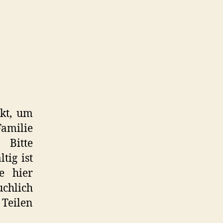
nkt, um
amilie
 Bitte
tig ist
e hier
uchlich
Teilen