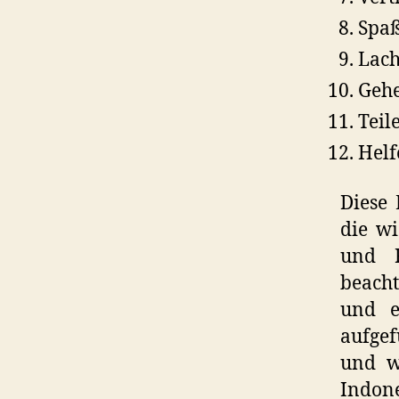
Spaß
Lach
Gehe
Teil
Helf
Diese 
die w
und F
beacht
und e
aufgef
und w
Indone