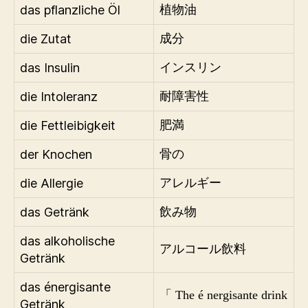
das pflanzliche Öl
植物油
die Zutat
成分
das Insulin
インスリン
die Intoleranz
耐障害性
die Fettleibigkeit
肥満
der Knochen
骨の
die Allergie
アレルギー
das Getränk
飲み物
das alkoholische
アルコール飲料
Getränk
das énergisante
「 The é nergisante drink
Getränk