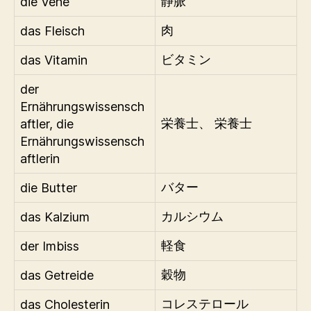
die Vene
静脈
das Fleisch
肉
das Vitamin
ビタミン
der
Ernährungswissensch
aftler, die
栄養士、 栄養士
Ernährungswissensch
aftlerin
die Butter
バター
das Kalzium
カルシウム
der Imbiss
軽食
das Getreide
穀物
das Cholesterin
コレステロール