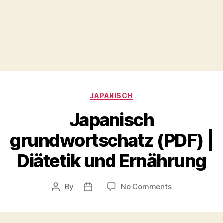
Categories
JAPANISCH
Japanisch
grundwortschatz (PDF) |
Diätetik und Ernährung
on
By
No Comments
Post
Post
Japanisch
author
date
grundwortsch
(PDF)