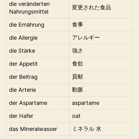
die veränderten
変更された食品
Nahrungsmittel
die Ernährung
食事
die Allergie
アレルギー
die Stärke
強さ
der Appetit
食欲
der Beitrag
貢献
die Arterie
動脈
der Aspartame
aspartame
der Hafer
oat
das Mineralwasser
ミネラル 水