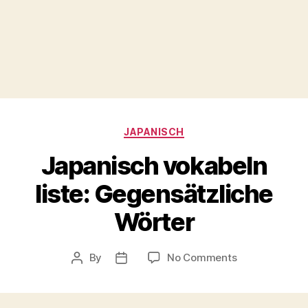
Categories
JAPANISCH
Japanisch vokabeln
liste: Gegensätzliche
Wörter
on
By
No Comments
Post
Post
Japanisch
author
date
vokabeln
liste: