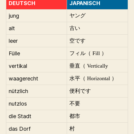
DEUTSCH
JAPANISCH
jung
ヤング
alt
古い
leer
空です
Fülle
フィル（ Fill ）
vertikal
垂直（ Vertically
waagerecht
水平（ Horizontal ）
nützlich
便利です
nutzlos
不要
die Stadt
都市
das Dorf
村