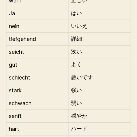
wahr
正しい
Ja
はい
nein
いいえ
tiefgehend
詳細
seicht
浅い
gut
よく
schlecht
悪いです
stark
強い
schwach
弱い
sanft
穏やか
hart
ハード