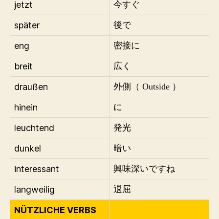
jetzt
今すぐ
später
後で
eng
密接に
breit
広く
draußen
外側（ Outside ）
hinein
に
leuchtend
発光
dunkel
暗い
interessant
興味深いですね
langweilig
退屈
NÜTZLICHE VERBS