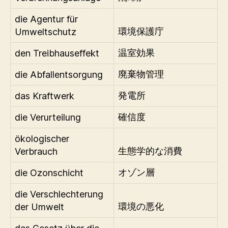
die Agentur für
Umweltschutz
環境保護庁
den Treibhauseffekt
温室効果
die Abfallentsorgung
廃棄物管理
das Kraftwerk
発電所
die Verurteilung
確信度
ökologischer
Verbrauch
生態学的な消費
die Ozonschicht
オゾン層
die Verschlechterung
der Umwelt
環境の悪化