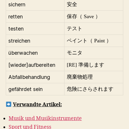
sichern
安全
retten
保存（ Save ）
testen
テスト
streichen
ペイント（ Paint ）
überwachen
モニタ
[wieder]aufbereiten
[RE] 準備します
Abfallbehandlung
廃棄物処理
gefährdet sein
危険にさらされます
Verwandte Artikel:
Musik und Musikinstrumente
Sport und Fitness