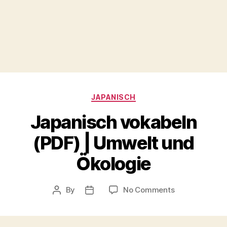
Categories
JAPANISCH
Japanisch vokabeln
(PDF) | Umwelt und
Ökologie
on
By
No Comments
Post
Post
Japanisch
author
date
vokabeln
(PDF)