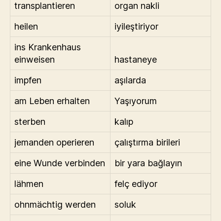
transplantieren
organ nakli
heilen
iyileştiriyor
ins Krankenhaus
einweisen
hastaneye
impfen
aşılarda
am Leben erhalten
Yaşıyorum
sterben
kalıp
jemanden operieren
çalıştırma birileri
eine Wunde verbinden
bir yara bağlayın
lähmen
felç ediyor
ohnmächtig werden
soluk