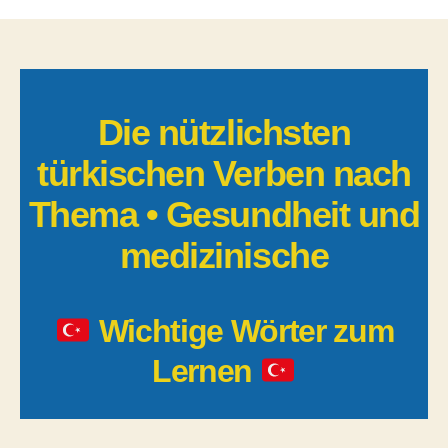
nützlichsten
türkischen
Verben
nach
Thema:
Gesundheit
Die nützlichsten
und
türkischen Verben nach
medizinische
Thema • Gesundheit und
medizinische
Wichtige Wörter zum
Lernen