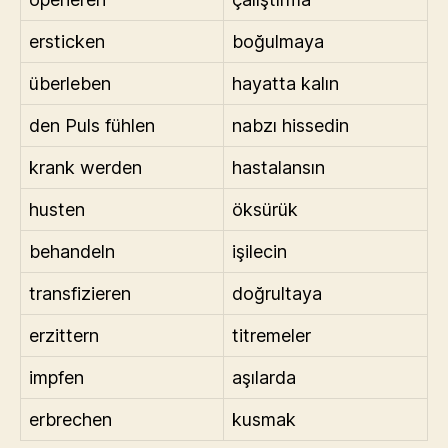
ersticken
boğulmaya
überleben
hayatta kalın
den Puls fühlen
nabzı hissedin
krank werden
hastalansın
husten
öksürük
behandeln
işilecin
transfizieren
doğrultaya
erzittern
titremeler
impfen
aşılarda
erbrechen
kusmak