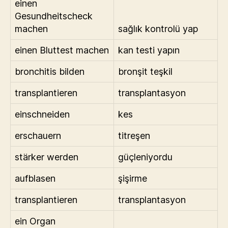
einen
Gesundheitscheck
machen
sağlık kontrolü yap
einen Bluttest machen
kan testi yapın
bronchitis bilden
bronşit teşkil
transplantieren
transplantasyon
einschneiden
kes
erschauern
titreşen
stärker werden
güçleniyordu
aufblasen
şişirme
transplantieren
transplantasyon
ein Organ