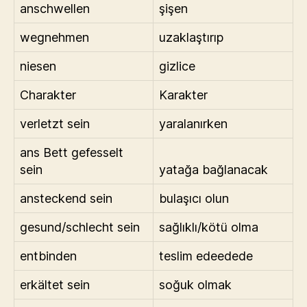
anschwellen
şişen
wegnehmen
uzaklaştırıp
niesen
gizlice
Charakter
Karakter
verletzt sein
yaralanırken
ans Bett gefesselt
sein
yatağa bağlanacak
ansteckend sein
bulaşıcı olun
gesund/schlecht sein
sağlıklı/kötü olma
entbinden
teslim edeedede
erkältet sein
soğuk olmak