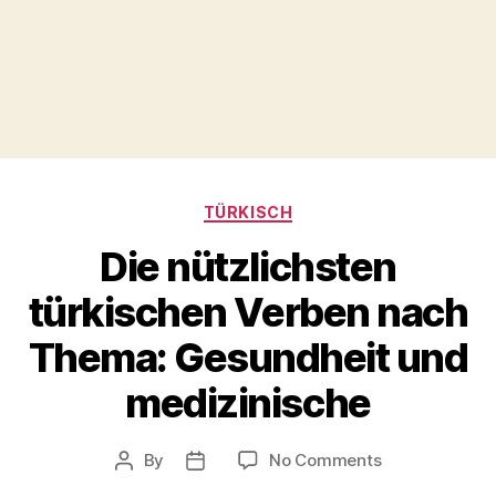
Categories
TÜRKISCH
Die nützlichsten
türkischen Verben nach
Thema: Gesundheit und
medizinische
on
By
No Comments
Post
Post
Die
author
date