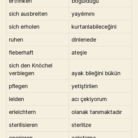
ertrinken
boğulduğu
sich ausbreiten
yayılımını
sich erholen
kurtarılabileceğini
ruhen
dinlenede
fieberhaft
ateşle
sich den Knöchel
verbiegen
ayak bileğini bükün
pflegen
yetiştirilen
leiden
acı çekiyorum
erleichtern
olanak tanımaktadır
sterilisieren
sterilize
operieren
çalıştırma