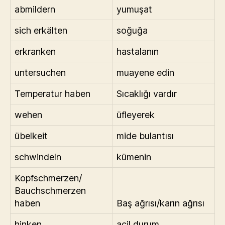
abmildern
yumuşat
sich erkälten
soğuğa
erkranken
hastalanın
untersuchen
muayene edin
Temperatur haben
Sıcaklığı vardır
wehen
üfleyerek
übelkeit
mide bulantısı
schwindeln
kümenin
Kopfschmerzen/
Bauchschmerzen
haben
Baş ağrısı/karın ağrısı
hinken
acil durum