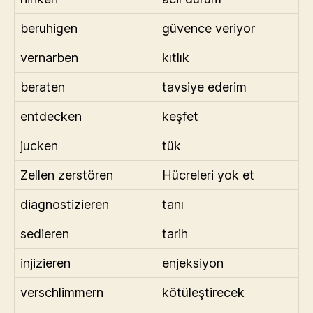
beruhigen
güvence veriyor
vernarben
kıtlık
beraten
tavsiye ederim
entdecken
keşfet
jucken
tük
Zellen zerstören
Hücreleri yok et
diagnostizieren
tanı
sedieren
tarih
injizieren
enjeksiyon
verschlimmern
kötüleştirecek