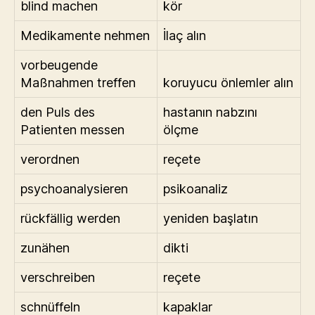
blind machen
kör
Medikamente nehmen
İlaç alın
vorbeugende
Maßnahmen treffen
koruyucu önlemler alın
den Puls des
hastanın nabzını
Patienten messen
ölçme
verordnen
reçete
psychoanalysieren
psikoanaliz
rückfällig werden
yeniden başlatın
zunähen
dikti
verschreiben
reçete
schnüffeln
kapaklar