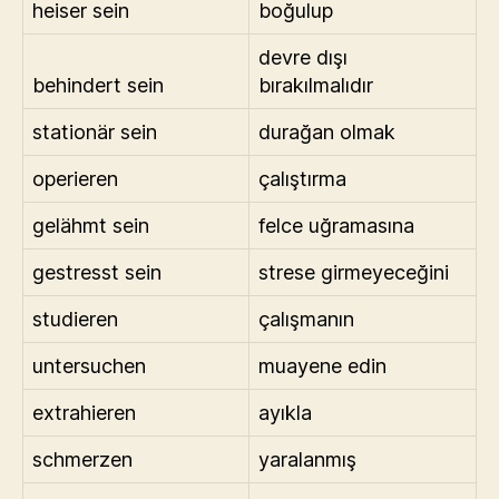
heiser sein
boğulup
devre dışı
behindert sein
bırakılmalıdır
stationär sein
durağan olmak
operieren
çalıştırma
gelähmt sein
felce uğramasına
gestresst sein
strese girmeyeceğini
studieren
çalışmanın
untersuchen
muayene edin
extrahieren
ayıkla
schmerzen
yaralanmış