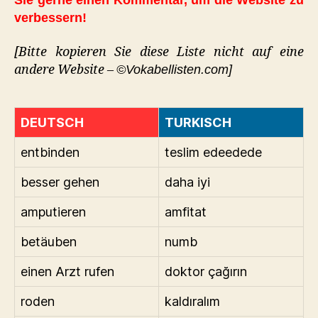
Sie gerne einen Kommentar, um die Website zu
verbessern!
[Bitte kopieren Sie diese Liste nicht auf eine
andere Website –
©Vokabellisten.com]
DEUTSCH
TURKISCH
entbinden
teslim edeedede
besser gehen
daha iyi
amputieren
amfitat
betäuben
numb
einen Arzt rufen
doktor çağırın
roden
kaldıralım