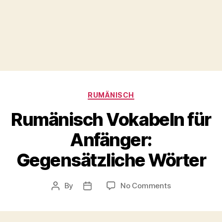
Categories
RUMÄNISCH
Rumänisch Vokabeln für
Anfänger:
Gegensätzliche Wörter
on
By
No Comments
Post
Post
Rumänisch
author
date
Vokabeln
für