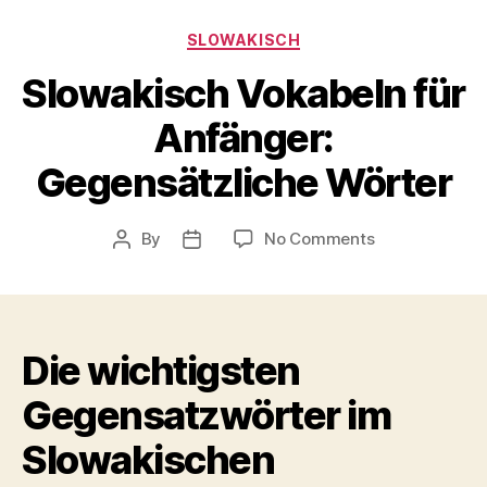
Categories
SLOWAKISCH
Slowakisch Vokabeln für
Anfänger:
Gegensätzliche Wörter
on
By
No Comments
Post
Post
Slowakisch
author
date
Vokabeln
für
Anfänger:
Die wichtigsten
Gegensätzlich
Wörter
Gegensatzwörter im
Slowakischen