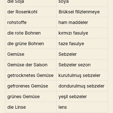
die Soja
soya
der Rosenkohl
Brüksel filizlenmeye
rohstoffe
ham maddeler
die rote Bohnen
kırmızı fasulye
die grüne Bohnen
taze fasulye
Gemüse
Sebzeler
Gemüse der Saison
Sebzeler sezon
getrocknetes Gemüse
kurutulmuş sebzeler
gefrorenes Gemüse
dondurulmuş sebzeler
grünes Gemüse
yeşil sebzeler
die Linse
lens