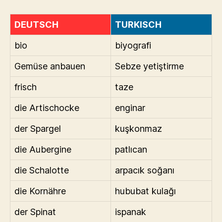
DEUTSCH
TURKISCH
bio
biyografi
Gemüse anbauen
Sebze yetiştirme
frisch
taze
die Artischocke
enginar
der Spargel
kuşkonmaz
die Aubergine
patlıcan
die Schalotte
arpacık soğanı
die Kornähre
hububat kulağı
der Spinat
ispanak