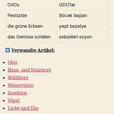
GVOs
GDO’lar
Pestizide
Böcek ilaçları
die grüne Erbsen
yeşil bezelye
das Gemüse schälen
sebzeleri soyun
Verwandte Artikel:
Obst
Haus- und Nutztiere
Wildtiere
Wassertiere
Insekten
Vögel
Liebe und Ehe