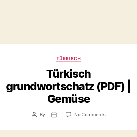
Categories
TÜRKISCH
Türkisch
grundwortschatz (PDF) |
Gemüse
on
By
No Comments
Post
Post
Türkisch
author
date
grundwortsch
(PDF)