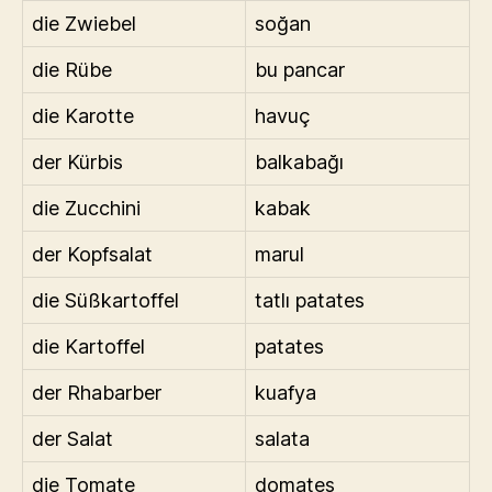
die Zwiebel
soğan
die Rübe
bu pancar
die Karotte
havuç
der Kürbis
balkabağı
die Zucchini
kabak
der Kopfsalat
marul
die Süßkartoffel
tatlı patates
die Kartoffel
patates
der Rhabarber
kuafya
der Salat
salata
die Tomate
domates