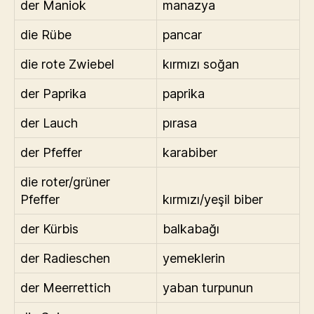
der Maniok
manazya
die Rübe
pancar
die rote Zwiebel
kırmızı soğan
der Paprika
paprika
der Lauch
pırasa
der Pfeffer
karabiber
die roter/grüner
Pfeffer
kırmızı/yeşil biber
der Kürbis
balkabağı
der Radieschen
yemeklerin
der Meerrettich
yaban turpunun