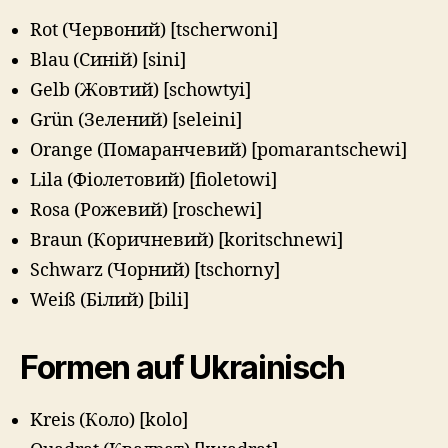
Rot (Червоний) [tscherwoni]
Blau (Синій) [sini]
Gelb (Жовтий) [schowtyi]
Grün (Зелений) [seleini]
Orange (Помаранчевий) [pomarantschewi]
Lila (Фіолетовий) [fioletowi]
Rosa (Рожевий) [roschewi]
Braun (Коричневий) [koritschnewi]
Schwarz (Чорний) [tschorny]
Weiß (Білий) [bili]
Formen auf Ukrainisch
Kreis (Коло) [kolo]