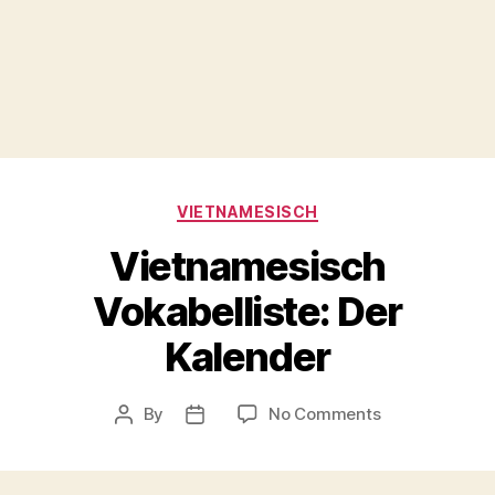
Categories
VIETNAMESISCH
Vietnamesisch
Vokabelliste: Der
Kalender
on
By
No Comments
Post
Post
Vietnamesisc
author
date
Vokabelliste:
Der