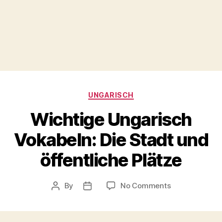
Categories
UNGARISCH
Wichtige Ungarisch
Vokabeln: Die Stadt und
öffentliche Plätze
on
By
No Comments
Post
Post
Wichtige
author
date
Ungarisch
Vokabeln: