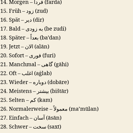
Morgen – فردا (farda)
Früh – زود (zud)
Spät – دیر (dir)
Bald – به زودی (be zudi)
Später – بعداً (ba’dan)
Jetzt – الان (alān)
Sofort – فوری (furi)
Manchmal – گاهی (gāhi)
Oft – اغلب (aġlab)
Wieder – دوباره (dobāre)
Meistens – بیشتر (bištār)
Selten – کم (kam)
Normalerweise – معمولاً (ma’mūlan)
Einfach – آسان (āsān)
Schwer – سخت (saxt)