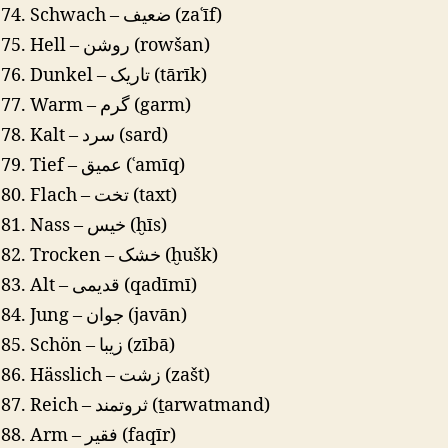
Schwach – ضعیف (zaʿīf)
Hell – روشن (rowšan)
Dunkel – تاریک (tārīk)
Warm – گرم (garm)
Kalt – سرد (sard)
Tief – عمیق (ʿamīq)
Flach – تخت (taxt)
Nass – خیس (ḫīs)
Trocken – خشک (ḫušk)
Alt – قدیمی (qadīmī)
Jung – جوان (javān)
Schön – زیبا (zībā)
Hässlich – زشت (zašt)
Reich – ثروتمند (ṯarwatmand)
Arm – فقیر (faqīr)