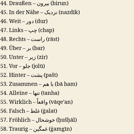
Draußen – بیرون (birun)
In der Nähe – نزدیک (nazdīk)
Weit – دور (dur)
Links – چپ (chap)
Rechts – راست (rāst)
Über – بر (bar)
Unter – زیر (zir)
Vor – جلو (jolū)
Hinter – پشت (pašt)
Zusammen – با هم (bā ham)
Alleine – تنها (tanha)
Wirklich – واقعاً (vāqe’an)
Falsch – غلط (ġalat)
Fröhlich – خوشحال (ḫušḫāl)
Traurig – غمگین (ġamgīn)