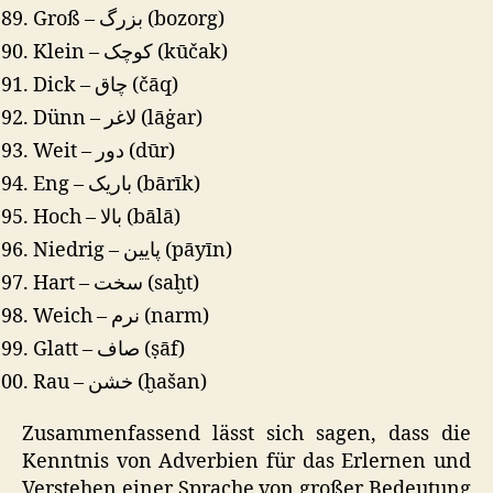
Groß – بزرگ (bozorg)
Klein – کوچک (kūčak)
Dick – چاق (čāq)
Dünn – لاغر (lāġar)
Weit – دور (dūr)
Eng – باریک (bārīk)
Hoch – بالا (bālā)
Niedrig – پایین (pāyīn)
Hart – سخت (saḫt)
Weich – نرم (narm)
Glatt – صاف (ṣāf)
Rau – خشن (ḫašan)
Zusammenfassend lässt sich sagen, dass die
Kenntnis von Adverbien für das Erlernen und
Verstehen einer Sprache von großer Bedeutung