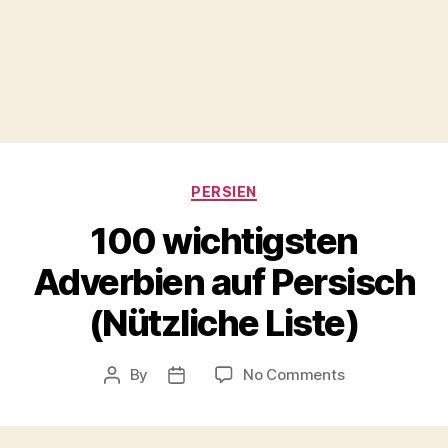
Categories
PERSIEN
100 wichtigsten
Adverbien auf Persisch
(Nützliche Liste)
on
By
No Comments
Post
Post
100
author
date
wichtigsten
Adverbien