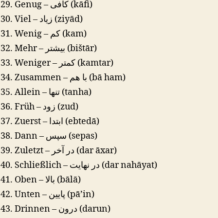
Genug – کافی (kāfi)
Viel – زیاد (ziyād)
Wenig – کم (kam)
Mehr – بیشتر (bištār)
Weniger – کمتر (kamtar)
Zusammen – با هم (bā ham)
Allein – تنها (tanha)
Früh – زود (zud)
Zuerst – ابتدا (ebtedā)
Dann – سپس (sepas)
Zuletzt – در آخر (dar āxar)
Schließlich – در نهایت (dar nahāyat)
Oben – بالا (bālā)
Unten – پایین (pā’in)
Drinnen – درون (darun)