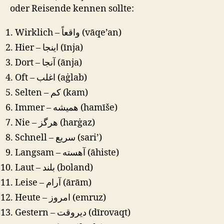
oder Reisende kennen sollte:
Wirklich – واقعاً (vāqe’an)
Hier – اینجا (īnja)
Dort – آنجا (ānja)
Oft – اغلب (aġlab)
Selten – کم (kam)
Immer – همیشه (hamīše)
Nie – هرگز (harġaz)
Schnell – سریع (sari’)
Langsam – آهسته (āhiste)
Laut – بلند (boland)
Leise – آرام (ārām)
Heute – امروز (emruz)
Gestern – دیروقت (dīrovaqt)