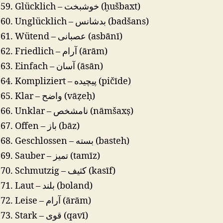
Glücklich – خوشبخت (ḫušbaxt)
Unglücklich – بدشانس (badšans)
Wütend – عصبانی (asbānī)
Friedlich – آرام (ārām)
Einfach – آسان (āsān)
Kompliziert – پیچیده (pičīde)
Klar – واضح (vāẓeḥ)
Unklar – نامشخص (nāmšaxṣ)
Offen – باز (bāz)
Geschlossen – بسته (basteh)
Sauber – تمیز (tamīz)
Schmutzig – کثیف (kasīf)
Laut – بلند (boland)
Leise – آرام (ārām)
Stark – قوی (qavī)