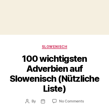
Categories
SLOWENISCH
100 wichtigsten
Adverbien auf
Slowenisch (Nützliche
Liste)
on
By
No Comments
Post
Post
100
author
date