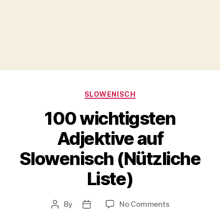
Categories
SLOWENISCH
100 wichtigsten
Adjektive auf
Slowenisch (Nützliche
Liste)
on
By
No Comments
Post
Post
100
author
date