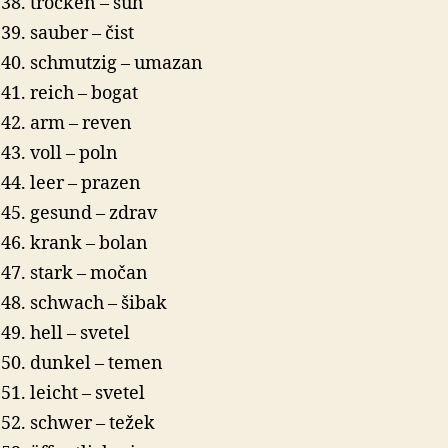
trocken – suh
sauber – čist
schmutzig – umazan
reich – bogat
arm – reven
voll – poln
leer – prazen
gesund – zdrav
krank – bolan
stark – močan
schwach – šibak
hell – svetel
dunkel – temen
leicht – svetel
schwer – težek