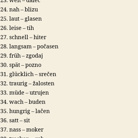
weit – daleč
nah – blizu
laut – glasen
leise – tih
schnell – hiter
langsam – počasen
früh – zgodaj
spät – pozno
glücklich – srečen
traurig – žalosten
müde – utrujen
wach – buden
hungrig – lačen
satt – sit
nass – moker