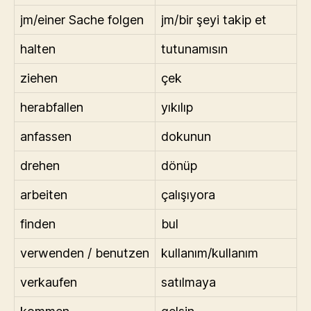
jm/einer Sache folgen
jm/bir şeyi takip et
halten
tutunamısın
ziehen
çek
herabfallen
yıkılıp
anfassen
dokunun
drehen
dönüp
arbeiten
çalışıyora
finden
bul
verwenden / benutzen
kullanım/kullanım
verkaufen
satılmaya