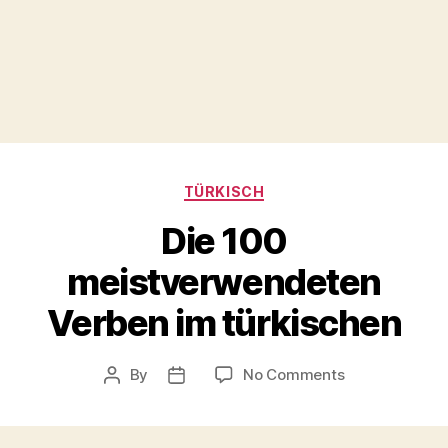
Categories
TÜRKISCH
Die 100
meistverwendeten
Verben im türkischen
on
By
No Comments
Post
Post
Die
author
date
100
meistverwend