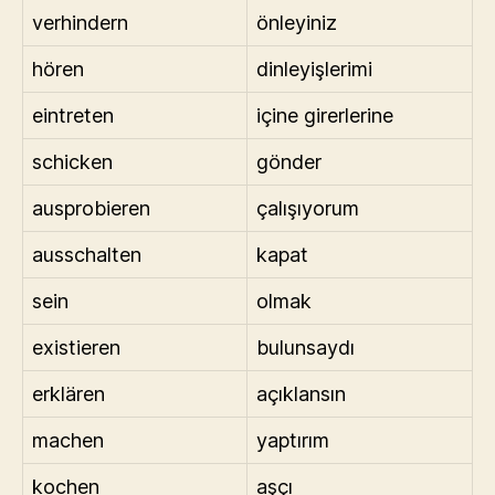
verhindern
önleyiniz
hören
dinleyişlerimi
eintreten
içine girerlerine
schicken
gönder
ausprobieren
çalışıyorum
ausschalten
kapat
sein
olmak
existieren
bulunsaydı
erklären
açıklansın
machen
yaptırım
kochen
aşçı