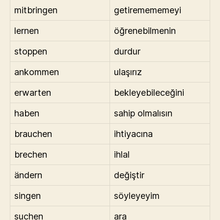
mitbringen
getiremememeyi
lernen
öğrenebilmenin
stoppen
durdur
ankommen
ulaşırız
erwarten
bekleyebileceğini
haben
sahip olmalısın
brauchen
ihtiyacına
brechen
ihlal
ändern
değiştir
singen
söyleyeyim
suchen
ara