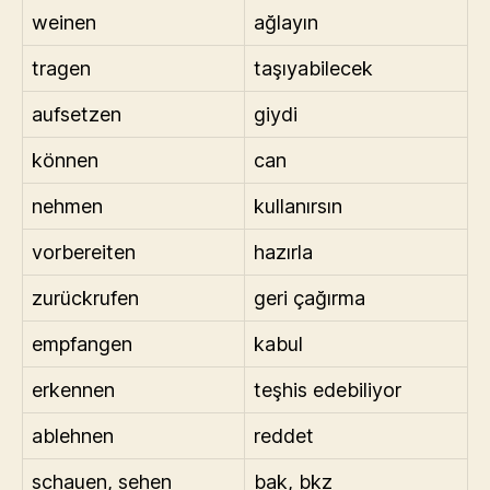
weinen
ağlayın
tragen
taşıyabilecek
aufsetzen
giydi
können
can
nehmen
kullanırsın
vorbereiten
hazırla
zurückrufen
geri çağırma
empfangen
kabul
erkennen
teşhis edebiliyor
ablehnen
reddet
schauen, sehen
bak, bkz