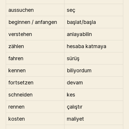
aussuchen
seç
beginnen / anfangen
başlat/başla
verstehen
anlayabilin
zählen
hesaba katmaya
fahren
sürüş
kennen
biliyordum
fortsetzen
devam
schneiden
kes
rennen
çalıştır
kosten
maliyet