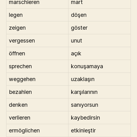
marschieren
mart
legen
döşen
zeigen
göster
vergessen
unut
öffnen
açık
sprechen
konuşamaya
weggehen
uzaklaşın
bezahlen
karşılarının
denken
sanıyorsun
verlieren
kaybedirsin
ermöglichen
etkinleştir