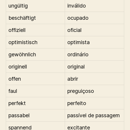
ungültig
inválido
beschäftigt
ocupado
offiziell
oficial
optimistisch
optimista
gewöhnlich
ordinário
originell
original
offen
abrir
faul
preguiçoso
perfekt
perfeito
passabel
passível de passagem
spannend
excitante