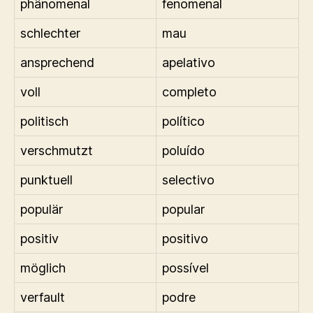
phänomenal
fenomenal
schlechter
mau
ansprechend
apelativo
voll
completo
politisch
político
verschmutzt
poluído
punktuell
selectivo
populär
popular
positiv
positivo
möglich
possível
verfault
podre