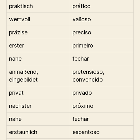
praktisch
prático
wertvoll
valioso
präzise
preciso
erster
primeiro
nahe
fechar
anmaßend,
pretensioso,
eingebildet
convencido
privat
privado
nächster
próximo
nahe
fechar
erstaunlich
espantoso