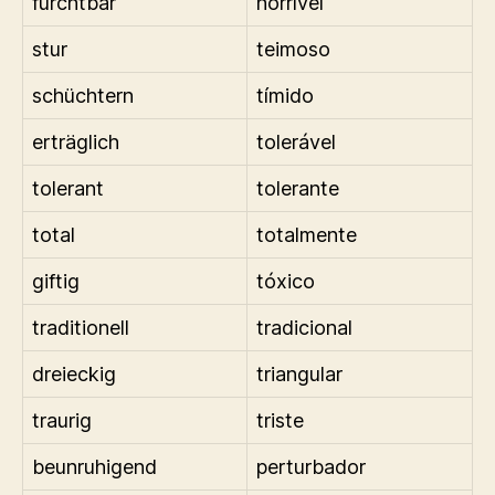
furchtbar
horrível
stur
teimoso
schüchtern
tímido
erträglich
tolerável
tolerant
tolerante
total
totalmente
giftig
tóxico
traditionell
tradicional
dreieckig
triangular
traurig
triste
beunruhigend
perturbador