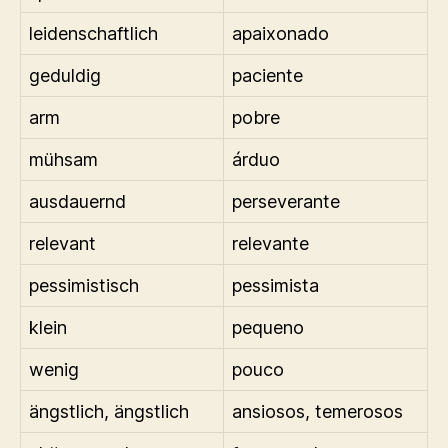
leidenschaftlich
apaixonado
geduldig
paciente
arm
pobre
mühsam
árduo
ausdauernd
perseverante
relevant
relevante
pessimistisch
pessimista
klein
pequeno
wenig
pouco
ängstlich, ängstlich
ansiosos, temerosos