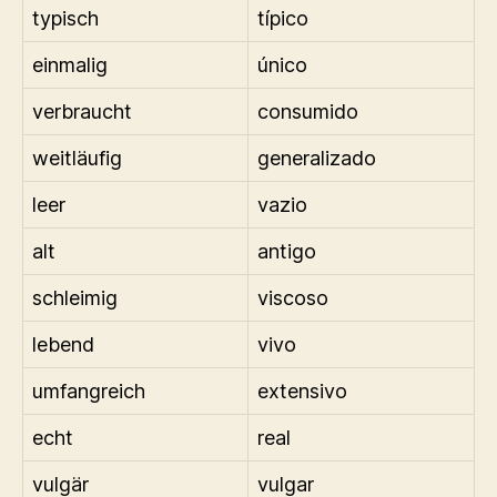
typisch
típico
einmalig
único
verbraucht
consumido
weitläufig
generalizado
leer
vazio
alt
antigo
schleimig
viscoso
lebend
vivo
umfangreich
extensivo
echt
real
vulgär
vulgar