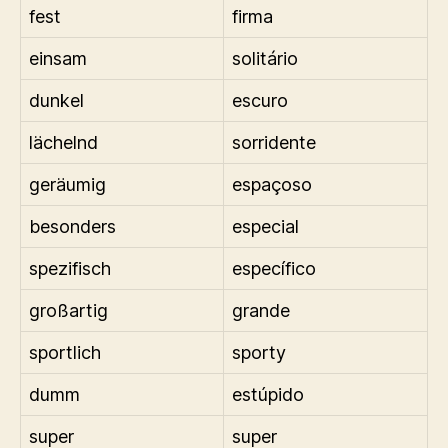
fest
firma
einsam
solitário
dunkel
escuro
lächelnd
sorridente
geräumig
espaçoso
besonders
especial
spezifisch
específico
großartig
grande
sportlich
sporty
dumm
estúpido
super
super