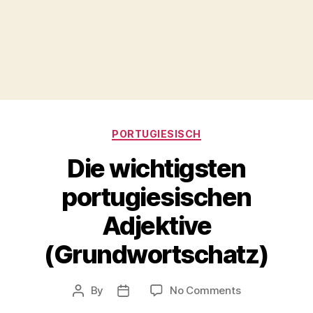
Categories
PORTUGIESISCH
Die wichtigsten
portugiesischen
Adjektive
(Grundwortschatz)
on
By
No Comments
Post
Post
Die
author
date