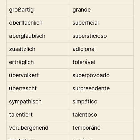
großartig
grande
oberflächlich
superficial
abergläubisch
supersticioso
zusätzlich
adicional
erträglich
tolerável
übervölkert
superpovoado
überrascht
surpreendente
sympathisch
simpático
talentiert
talentoso
vorübergehend
temporário