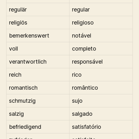
regulär
regular
religiös
religioso
bemerkenswert
notável
voll
completo
verantwortlich
responsável
reich
rico
romantisch
romântico
schmutzig
sujo
salzig
salgado
befriedigend
satisfatório