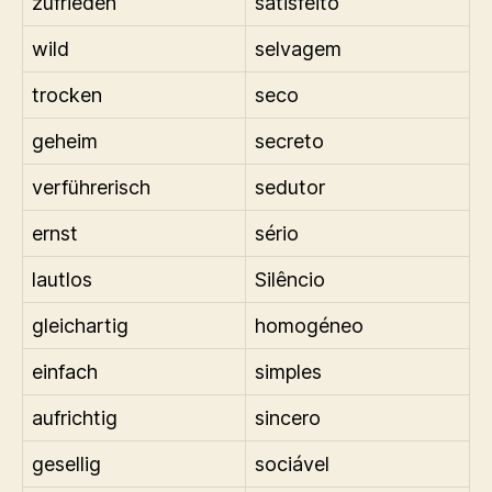
zufrieden
satisfeito
wild
selvagem
trocken
seco
geheim
secreto
verführerisch
sedutor
ernst
sério
lautlos
Silêncio
gleichartig
homogéneo
einfach
simples
aufrichtig
sincero
gesellig
sociável