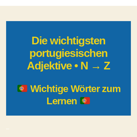
wichtigsten
portugiesisch
Adjektive
(Grundwortsch
Die wichtigsten
portugiesischen
Adjektive • N → Z
Wichtige Wörter zum
Lernen
_