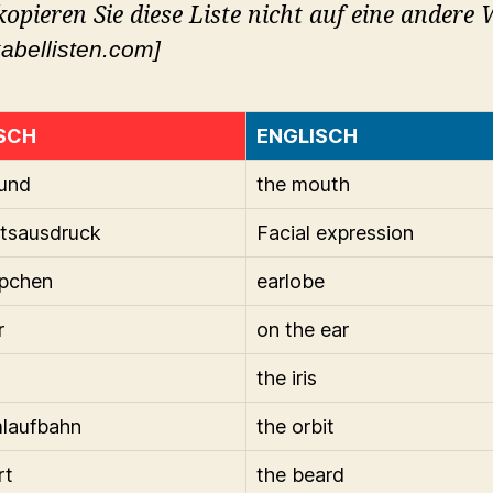
 kopieren Sie diese Liste nicht auf eine andere 
abellisten.com]
SCH
ENGLISCH
und
the mouth
tsausdruck
Facial expression
ppchen
earlobe
r
on the ear
the iris
laufbahn
the orbit
rt
the beard