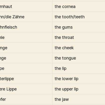
rnhaut
the cornea
hn/die Zähne
the tooth/teeth
hnfleisch
the gums
hle
the throat
ange
the cheek
nge
the tongue
ppe
the lip
terlippe
the lower lip
ere Lippe
the upper lip
efer
the jaw