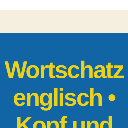
|
Kopf
und
Gesicht
Wortschatz
englisch •
Kopf und