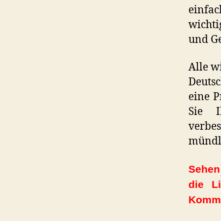
einfa
wicht
und Ge
Alle w
Deutsc
eine 
Sie I
verbe
mündl
Sehen 
die L
Komme