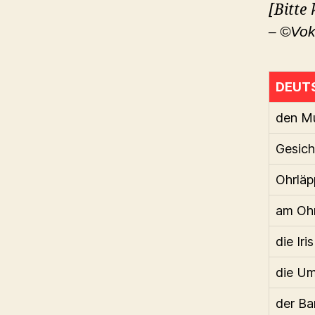
[Bitte
–
©Vok
DEUT
den M
Gesich
Ohrlä
am Oh
die Iris
die Um
der Ba