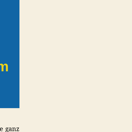
um
he ganz