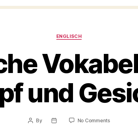
Categories
ENGLISCH
che Vokabell
pf und Gesi
on
By
No Comments
Post
Post
Englische
author
date
Vokabelliste