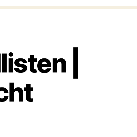
isten |
cht
n