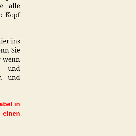
e alle
: Kopf
ier ins
enn Sie
r wenn
rn und
ch und
abel in
 einen