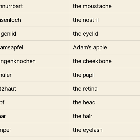
hnurrbart
the moustache
asenloch
the nostril
genlid
the eyelid
amsapfel
Adam’s apple
angenknochen
the cheekbone
hüler
the pupil
tzhaut
the retina
pf
the head
aar
the hair
mper
the eyelash