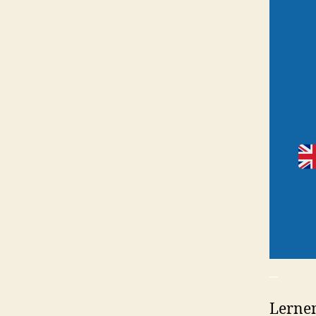
_
Lernen