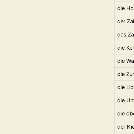
die Ho
der Za
das Za
die Ke
die W
die Zu
die Li
die Un
die ob
der Ki