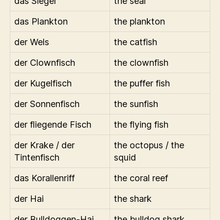
das Siegel
the seal
das Plankton
the plankton
der Wels
the catfish
der Clownfisch
the clownfish
der Kugelfisch
the puffer fish
der Sonnenfisch
the sunfish
der fliegende Fisch
the flying fish
der Krake / der
the octopus / the
Tintenfisch
squid
das Korallenriff
the coral reef
der Hai
the shark
der Bulldoggen-Hai
the bulldog shark