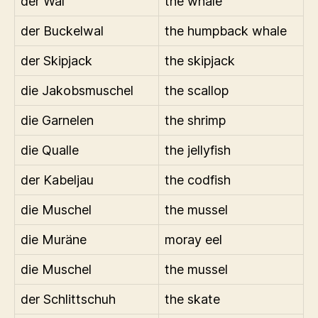
der Wal
the whale
der Buckelwal
the humpback whale
der Skipjack
the skipjack
die Jakobsmuschel
the scallop
die Garnelen
the shrimp
die Qualle
the jellyfish
der Kabeljau
the codfish
die Muschel
the mussel
die Muräne
moray eel
die Muschel
the mussel
der Schlittschuh
the skate