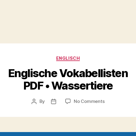
Categories
ENGLISCH
Englische Vokabellisten
PDF • Wassertiere
on
By
No Comments
Post
Post
Englische
author
date
Vokabellisten
PDF
•
Wassertiere