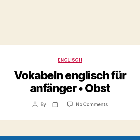
Categories
ENGLISCH
Vokabeln englisch für
anfänger • Obst
on
By
No Comments
Post
Post
Vokabeln
author
date
englisch
für
anfänger
•