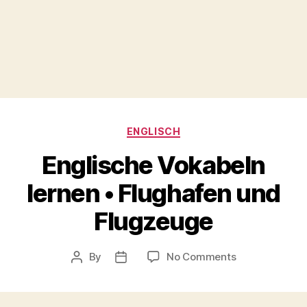
Categories
ENGLISCH
Englische Vokabeln
lernen • Flughafen und
Flugzeuge
on
By
No Comments
Post
Post
Englische
author
date
Vokabeln
lernen