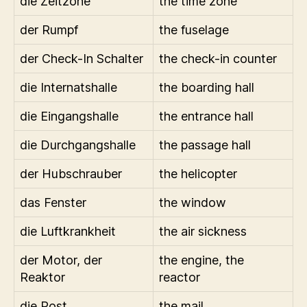
die Zeitzone
the time zone
der Rumpf
the fuselage
der Check-In Schalter
the check-in counter
die Internatshalle
the boarding hall
die Eingangshalle
the entrance hall
die Durchgangshalle
the passage hall
der Hubschrauber
the helicopter
das Fenster
the window
die Luftkrankheit
the air sickness
der Motor, der
the engine, the
Reaktor
reactor
die Post
the mail