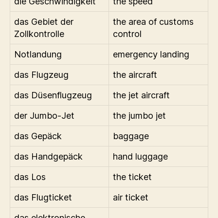
die Geschwindigkeit
the speed
das Gebiet der
the area of customs
Zollkontrolle
control
Notlandung
emergency landing
das Flugzeug
the aircraft
das Düsenflugzeug
the jet aircraft
der Jumbo-Jet
the jumbo jet
das Gepäck
baggage
das Handgepäck
hand luggage
das Los
the ticket
das Flugticket
air ticket
das elektronische