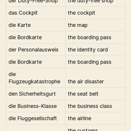
der Duty-Free-Shop
the duty-free shop
das Cockpit
the cockpit
die Karte
the map
die Bordkarte
the boarding pass
der Personalausweis
the identity card
die Bordkarte
the boarding pass
die
Flugzeugkatastrophe
the air disaster
den Sicherheitsgurt
the seat belt
die Business-Klasse
the business class
die Fluggesellschaft
the airline
the customs