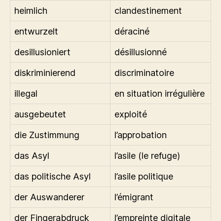
heimlich
clandestinement
entwurzelt
déraciné
desillusioniert
désillusionné
diskriminierend
discriminatoire
illegal
en situation irrégulière
ausgebeutet
exploité
die Zustimmung
l’approbation
das Asyl
l’asile (le refuge)
das politische Asyl
l’asile politique
der Auswanderer
l’émigrant
der Fingerabdruck
l’empreinte digitale