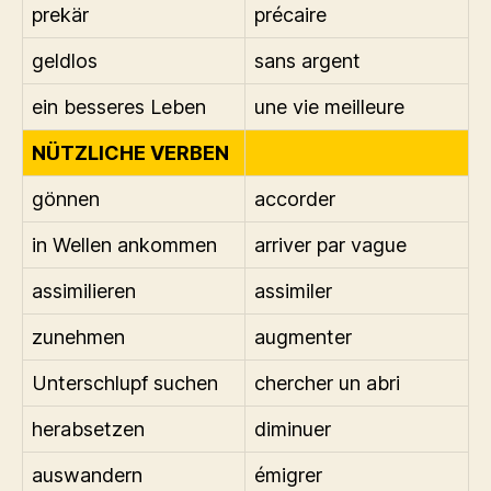
prekär
précaire
geldlos
sans argent
ein besseres Leben
une vie meilleure
NÜTZLICHE VERBEN
gönnen
accorder
in Wellen ankommen
arriver par vague
assimilieren
assimiler
zunehmen
augmenter
Unterschlupf suchen
chercher un abri
herabsetzen
diminuer
auswandern
émigrer