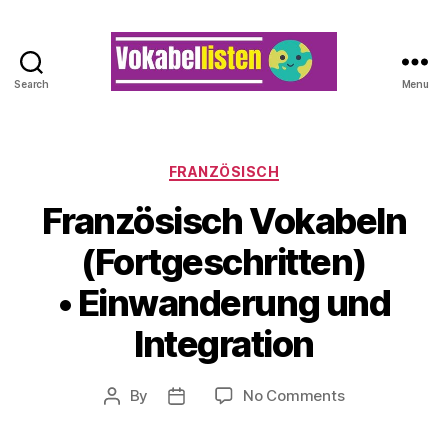
Search
Menu
Categories
FRANZÖSISCH
Französisch Vokabeln
(Fortgeschritten)
• Einwanderung und
Integration
on
By
No Comments
Post
Post
Französisch
author
date
Vokabeln