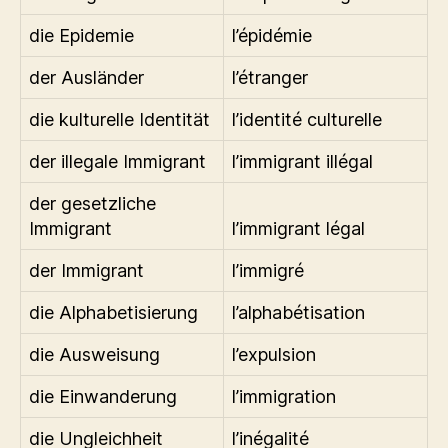
die Epidemie
l’épidémie
der Ausländer
l’étranger
die kulturelle Identität
l’identité culturelle
der illegale Immigrant
l’immigrant illégal
der gesetzliche
Immigrant
l’immigrant légal
der Immigrant
l’immigré
die Alphabetisierung
l’alphabétisation
die Ausweisung
l’expulsion
die Einwanderung
l’immigration
die Ungleichheit
l’inégalité