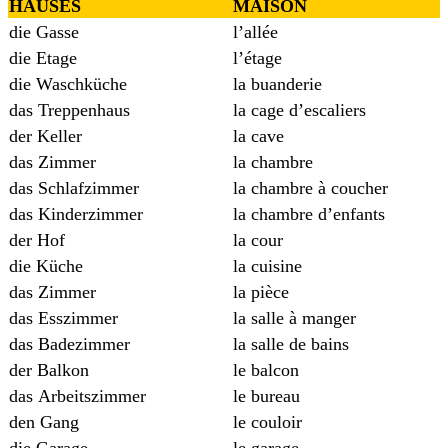
HAUSES
MAISON
die Gasse
l’allée
die Etage
l’étage
die Waschküche
la buanderie
das Treppenhaus
la cage d’escaliers
der Keller
la cave
das Zimmer
la chambre
das Schlafzimmer
la chambre à coucher
das Kinderzimmer
la chambre d’enfants
der Hof
la cour
die Küche
la cuisine
das Zimmer
la pièce
das Esszimmer
la salle à manger
das Badezimmer
la salle de bains
der Balkon
le balcon
das Arbeitszimmer
le bureau
den Gang
le couloir
die Garage
le garage