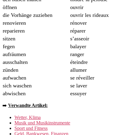
öffnen
ouvrir
die Vorhänge zuziehen
ouvrir les rideaux
renovieren
rénover
reparieren
réparer
sitzen
s’asseoir
fegen
balayer
aufräumen
ranger
ausschalten
éteindre
zünden
allumer
aufwachen
se réveiller
sich waschen
se laver
abwischen
essuyer
➡️
Verwandte Artikel:
Wetter, Klima
Musik und Musikinstrumente
Sport und Fitness
Geld, Bankwesen, Finanzen