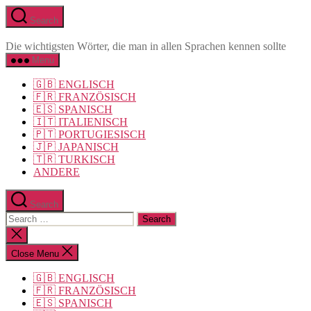
Skip
Search
to
the
Die wichtigsten Wörter, die man in allen Sprachen kennen sollte
content
Menu
🇬🇧 ENGLISCH
🇫🇷 FRANZÖSISCH
🇪🇸 SPANISCH
🇮🇹 ITALIENISCH
🇵🇹 PORTUGIESISCH
🇯🇵 JAPANISCH
🇹🇷 TURKISCH
ANDERE
Search
Search
for:
Close
search
Close Menu
🇬🇧 ENGLISCH
🇫🇷 FRANZÖSISCH
🇪🇸 SPANISCH