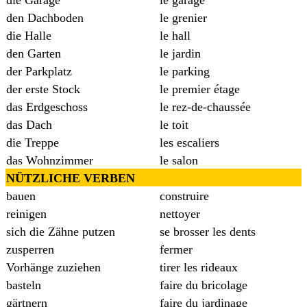
den Dachboden
le grenier
die Halle
le hall
den Garten
le jardin
der Parkplatz
le parking
der erste Stock
le premier étage
das Erdgeschoss
le rez-de-chaussée
das Dach
le toit
die Treppe
les escaliers
das Wohnzimmer
le salon
NÜTZLICHE VERBEN
bauen
construire
reinigen
nettoyer
sich die Zähne putzen
se brosser les dents
zusperren
fermer
Vorhänge zuziehen
tirer les rideaux
basteln
faire du bricolage
gärtnern
faire du jardinage