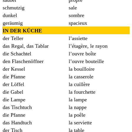
schmutzig
sale
dunkel
sombre
geräumig
spacieux
IN DER KÜCHE
der Teller
l’assiette
das Regal, das Tablar
l’étagère, le rayon
die Schachtel
l’ouvre boîte
den Flaschenöffner
l’ouvre bouteille
der Kessel
la bouilloire
die Pfanne
la casserole
der Löffel
la cuillère
die Gabel
la fourchette
die Lampe
la lampe
das Tischtuch
la nappe
die Pfanne
la poêle
das Handtuch
la serviette
der Tisch
la table