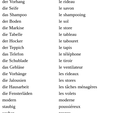
der Vorhang
le rideau
die Seife
le savon
das Shampoo
le shampooing
der Boden
le sol
die Markise
le store
die Tabelle
le tableau
der Hocker
le tabouret
der Teppich
le tapis
das Telefon
le téléphone
die Schublade
le tiroir
das Gebläse
le ventilateur
die Vorhänge
les rideaux
die Jalousien
les stores
die Hausarbeit
les tâches ménagères
die Fensterläden
les volets
modern
moderne
staubig
poussiéreux
sauber
propre