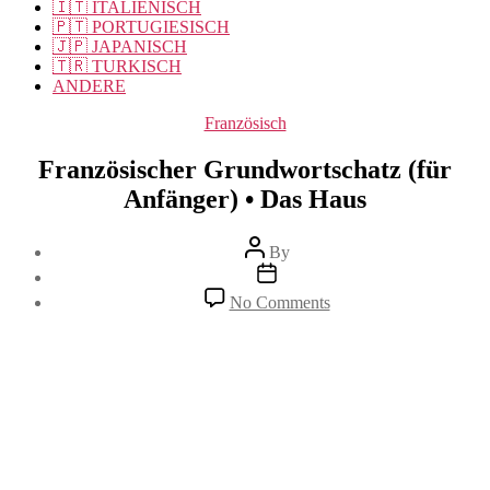
🇮🇹 ITALIENISCH
🇵🇹 PORTUGIESISCH
🇯🇵 JAPANISCH
🇹🇷 TURKISCH
ANDERE
Categories
Französisch
Französischer Grundwortschatz (für
Anfänger) • Das Haus
Post
By
author
Post
date
on
No Comments
Französischer
Grundwortschatz
(für
Anfänger)
•
Das
Haus