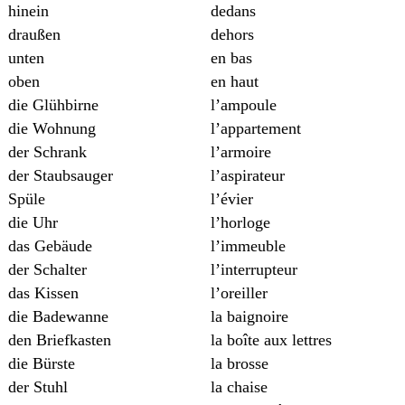
hinein
dedans
draußen
dehors
unten
en bas
oben
en haut
die Glühbirne
l’ampoule
die Wohnung
l’appartement
der Schrank
l’armoire
der Staubsauger
l’aspirateur
Spüle
l’évier
die Uhr
l’horloge
das Gebäude
l’immeuble
der Schalter
l’interrupteur
das Kissen
l’oreiller
die Badewanne
la baignoire
den Briefkasten
la boîte aux lettres
die Bürste
la brosse
der Stuhl
la chaise