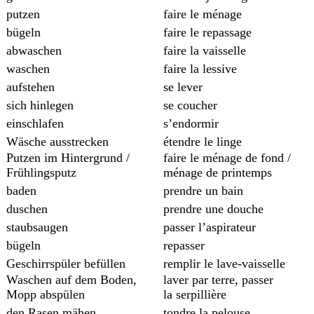
putzen
faire le ménage
bügeln
faire le repassage
abwaschen
faire la vaisselle
waschen
faire la lessive
aufstehen
se lever
sich hinlegen
se coucher
einschlafen
s’endormir
Wäsche ausstrecken
étendre le linge
Putzen im Hintergrund /
faire le ménage de fond /
Frühlingsputz
ménage de printemps
baden
prendre un bain
duschen
prendre une douche
staubsaugen
passer l’aspirateur
bügeln
repasser
Geschirrspüler befüllen
remplir le lave-vaisselle
Waschen auf dem Boden,
laver par terre, passer
Mopp abspülen
la serpillière
den Rasen mähen
tondre la pelouse