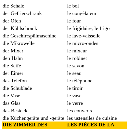
die Schale
le bol
der Gefrierschrank
le congélateur
der Ofen
le four
der Kühlschrank
le frigidaire, le frigo
die Geschirrspülmaschine
le lave-vaisselle
die Mikrowelle
le micro-ondes
der Mixer
le mixeur
den Hahn
le robinet
die Seife
le savon
der Eimer
le seau
das Telefon
le téléphone
die Schublade
le tiroir
die Vase
le vase
das Glas
le verre
das Besteck
les couverts
die Küchengeräte und -geräte
les ustensiles de cuisine
DIE ZIMMER DES
LES PIÈCES DE LA