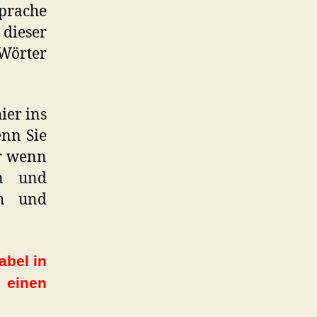
prache
eser
 Wörter
ier ins
enn Sie
r wenn
rn und
ch und
abel in
 einen