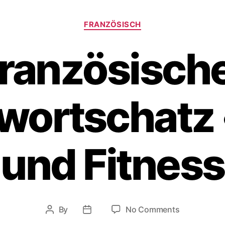
Categories
FRANZÖSISCH
ranzösisch
ortschatz 
und Fitness
on
By
No Comments
Post
Post
Französisch
author
date