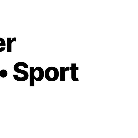
er
• Sport
er