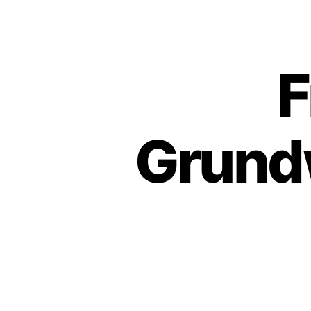
F
Grundw