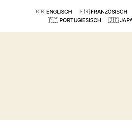
🇬🇧 ENGLISCH
🇫🇷 FRANZÖSISCH
🇵🇹 PORTUGIESISCH
🇯🇵 JAP