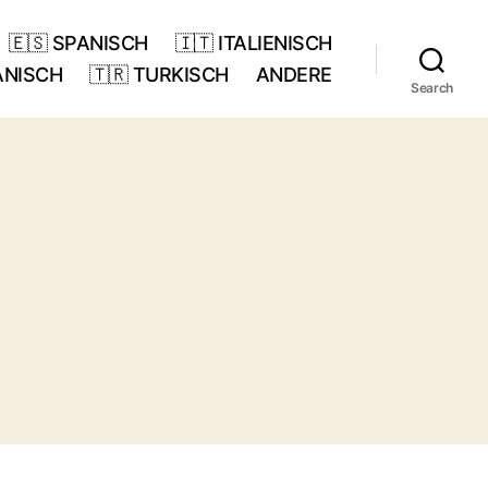
🇪🇸 SPANISCH
🇮🇹 ITALIENISCH
ANISCH
🇹🇷 TURKISCH
ANDERE
Search