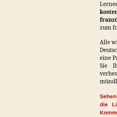
Lerne
koste
franz
zum fo
Alle w
Deutsc
eine 
Sie I
verbe
mündl
Sehen 
die L
Komme