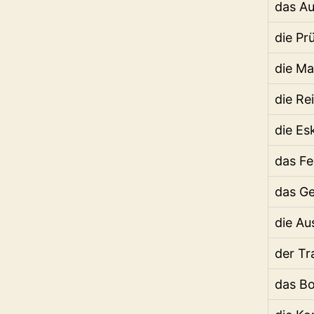
das A
die Pr
die M
die Re
die Es
das F
das G
die Au
der Tr
das B