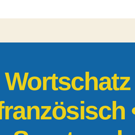
Grundworts
•
Sport
und
Fitness
Wortschatz
französisch 