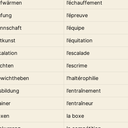
ufwärmen
l’échauffement
üfung
l’épreuve
annschaft
l’équipe
itkunst
l’équitation
kalation
l’escalade
echten
l’escrime
ewichtheben
l’haltérophilie
sbildung
l’entraînement
ainer
l’entraîneur
oxen
la boxe