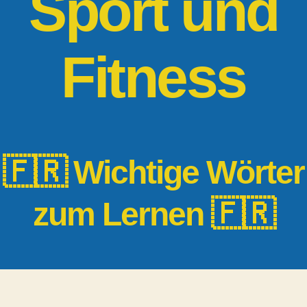
Sport und
Fitness
🇫🇷 Wichtige Wörter
zum Lernen 🇫🇷