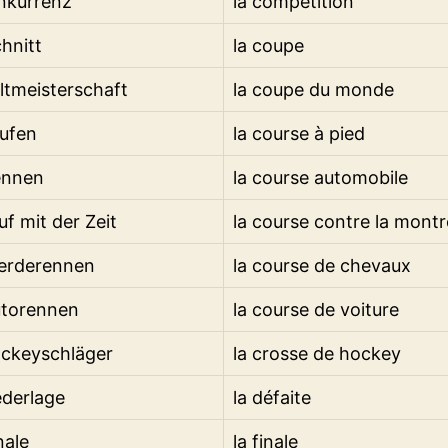
nkurrenz
la compétition
hnitt
la coupe
ltmeisterschaft
la coupe du monde
ufen
la course à pied
ennen
la course automobile
uf mit der Zeit
la course contre la montr
ferderennen
la course de chevaux
utorennen
la course de voiture
ockeyschläger
la crosse de hockey
ederlage
la défaite
nale
la finale