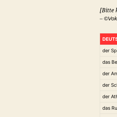
[Bitte
–
©Vok
DEUT
der Sp
das Be
der A
der Sc
der At
das R