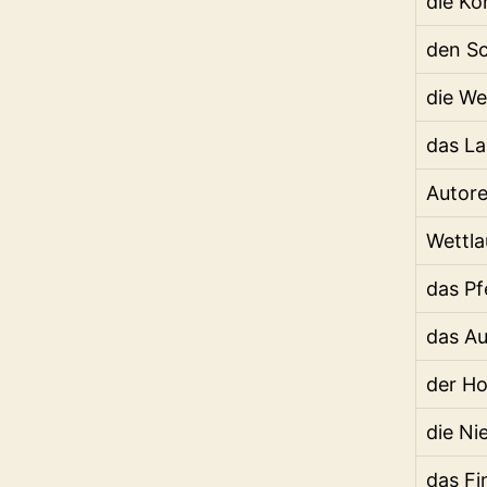
die Ko
den Sc
die We
das La
Autor
Wettla
das P
das A
der H
die Ni
das Fi