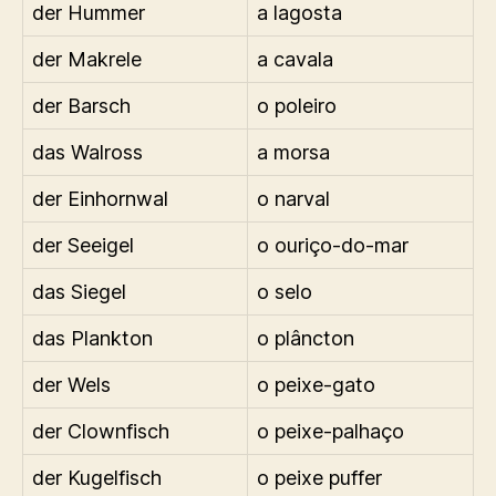
der Hummer
a lagosta
der Makrele
a cavala
der Barsch
o poleiro
das Walross
a morsa
der Einhornwal
o narval
der Seeigel
o ouriço-do-mar
das Siegel
o selo
das Plankton
o plâncton
der Wels
o peixe-gato
der Clownfisch
o peixe-palhaço
der Kugelfisch
o peixe puffer