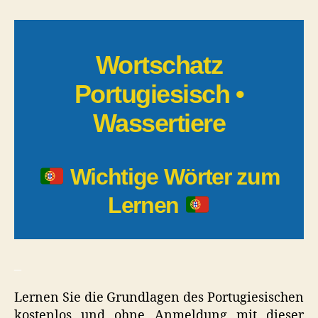
[PDF]
• Wassertiere
Wortschatz
Portugiesisch •
Wassertiere
Wichtige Wörter zum
Lernen
_
Lernen Sie die Grundlagen des Portugiesischen
kostenlos und ohne Anmeldung mit dieser