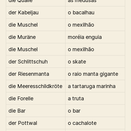
die Qualle
as medusas
der Kabeljau
o bacalhau
die Muschel
o mexilhão
die Muräne
moréia enguia
die Muschel
o mexilhão
der Schlittschuh
o skate
der Riesenmanta
o raio manta gigante
die Meeresschildkröte
a tartaruga marinha
die Forelle
a truta
die Bar
o bar
der Pottwal
o cachalote