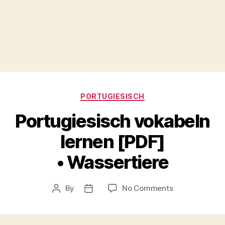
Categories
PORTUGIESISCH
Portugiesisch vokabeln
lernen [PDF]
• Wassertiere
on
By
No Comments
Post
Post
Portugiesisch
author
date
vokabeln
lernen