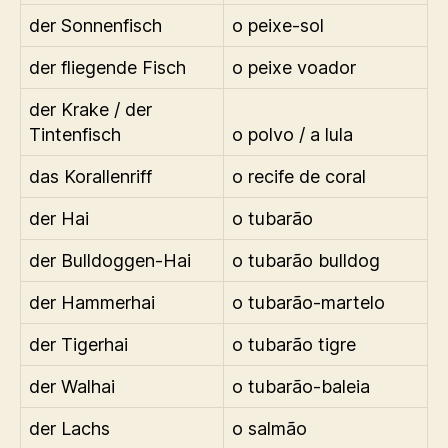
der Sonnenfisch
o peixe-sol
der fliegende Fisch
o peixe voador
der Krake / der
Tintenfisch
o polvo / a lula
das Korallenriff
o recife de coral
der Hai
o tubarão
der Bulldoggen-Hai
o tubarão bulldog
der Hammerhai
o tubarão-martelo
der Tigerhai
o tubarão tigre
der Walhai
o tubarão-baleia
der Lachs
o salmão