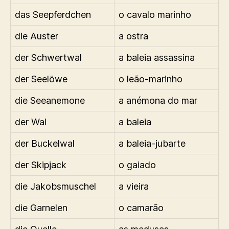
das Seepferdchen
o cavalo marinho
die Auster
a ostra
der Schwertwal
a baleia assassina
der Seelöwe
o leão-marinho
die Seeanemone
a anémona do mar
der Wal
a baleia
der Buckelwal
a baleia-jubarte
der Skipjack
o gaiado
die Jakobsmuschel
a vieira
die Garnelen
o camarão