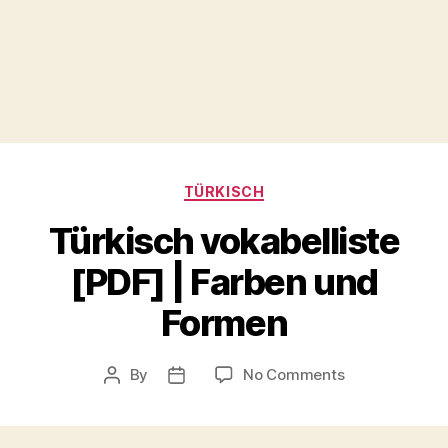
Categories
TÜRKISCH
Türkisch vokabelliste
[PDF] | Farben und
Formen
on
By
No Comments
Post
Post
Türkisch
author
date
vokabelliste
[PDF]