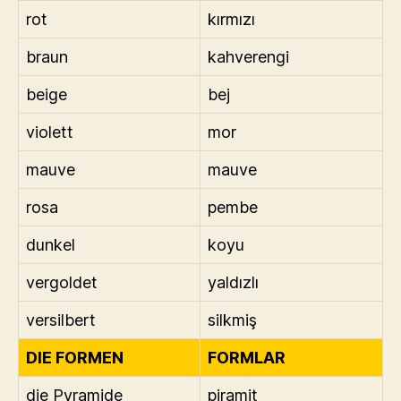
rot
kırmızı
braun
kahverengi
beige
bej
violett
mor
mauve
mauve
rosa
pembe
dunkel
koyu
vergoldet
yaldızlı
versilbert
silkmiş
DIE FORMEN
FORMLAR
die Pyramide
piramit