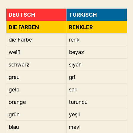
DEUTSCH
TURKISCH
DIE FARBEN
RENKLER
die Farbe
renk
weiß
beyaz
schwarz
siyah
grau
gri
gelb
sarı
orange
turuncu
grün
yeşil
blau
mavi