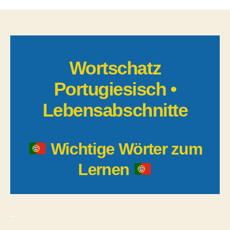
Portugiesisch
wörter
[PDF]
–
Lebensabschni
Wortschatz
Portugiesisch •
Lebensabschnitte
Wichtige Wörter zum
Lernen
_