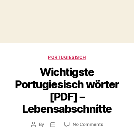
Categories
PORTUGIESISCH
Wichtigste
Portugiesisch wörter
[PDF] –
Lebensabschnitte
on
By
No Comments
Post
Post
Wichtigste
author
date