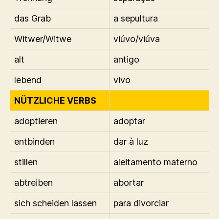
das Grab
a sepultura
Witwer/Witwe
viúvo/viúva
alt
antigo
lebend
vivo
NÜTZLICHE VERBS
adoptieren
adoptar
entbinden
dar à luz
stillen
aleitamento materno
abtreiben
abortar
sich scheiden lassen
para divorciar