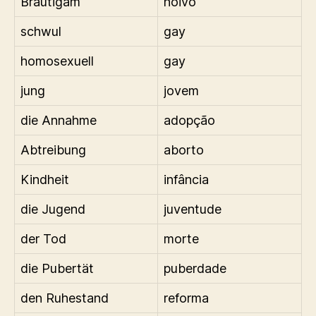
Bräutigam
noivo
schwul
gay
homosexuell
gay
jung
jovem
die Annahme
adopção
Abtreibung
aborto
Kindheit
infância
die Jugend
juventude
der Tod
morte
die Pubertät
puberdade
den Ruhestand
reforma