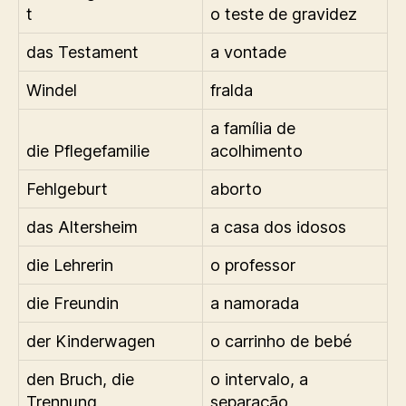
t
o teste de gravidez
das Testament
a vontade
Windel
fralda
a família de
die Pflegefamilie
acolhimento
Fehlgeburt
aborto
das Altersheim
a casa dos idosos
die Lehrerin
o professor
die Freundin
a namorada
der Kinderwagen
o carrinho de bebé
den Bruch, die
o intervalo, a
Trennung
separação