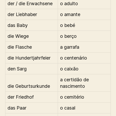
der / die Erwachsene
o adulto
der Liebhaber
o amante
das Baby
o bebé
die Wiege
o berço
die Flasche
a garrafa
die Hundertjahrfeier
o centenário
den Sarg
o caixão
a certidão de
die Geburtsurkunde
nascimento
der Friedhof
o cemitério
das Paar
o casal