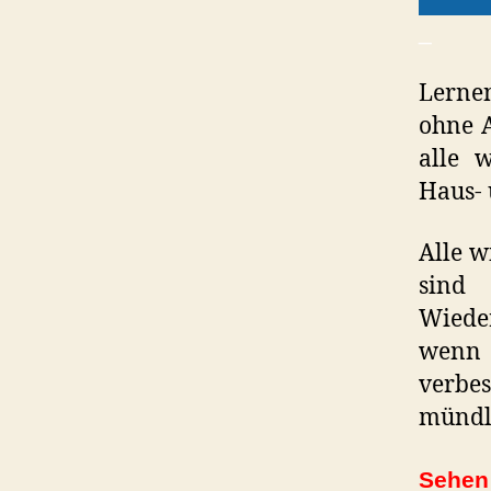
_
Lernen
ohne A
alle 
Haus- 
Alle w
sind 
Wiede
wenn 
verbe
mündl
Sehen 