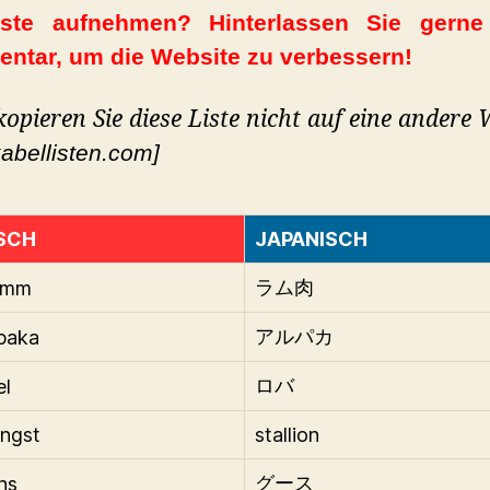
iste aufnehmen? Hinterlassen Sie gerne
ntar, um die Website zu verbessern!
 kopieren Sie diese Liste nicht auf eine andere 
abellisten.com]
SCH
JAPANISCH
amm
ラム肉
paka
アルパカ
el
ロバ
ngst
stallion
ns
グース