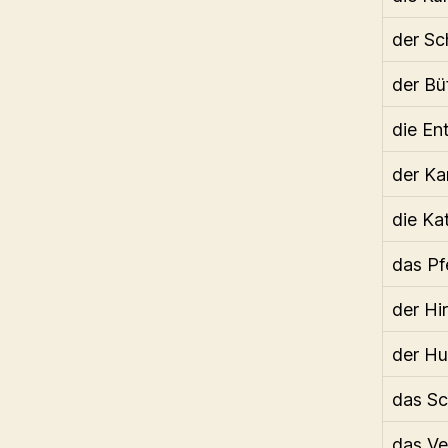
der Sc
der Büf
die En
der Ka
die Ka
das Pf
der Hi
der H
das S
das Ve