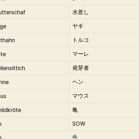
tterschaf
水差し
ege
ヤギ
uthahn
トルコ
ute
マーレ
llensittich
発芽者
nne
ヘン
aus
マウス
hildkröte
亀
u
SOW
h
牛