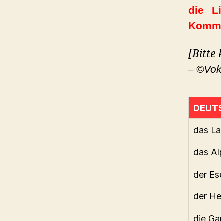
die L
Komme
[Bitte
–
©Vok
DEUT
das L
das Al
der Es
der He
die Ga