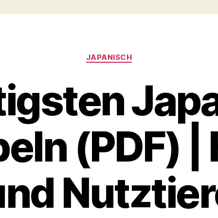
Categories
JAPANISCH
igsten Jap
eln (PDF) |
und Nutztier