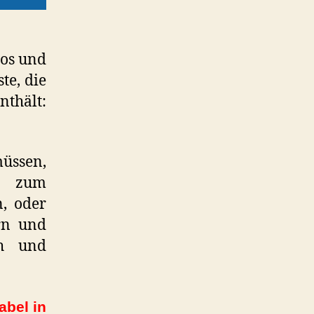
los und
te, die
thält:
müssen,
ch zum
, oder
rn und
ch und
abel in