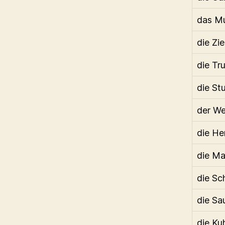
das Mu
die Zi
die Tr
die St
der We
die He
die M
die Sc
die Sa
die Ku