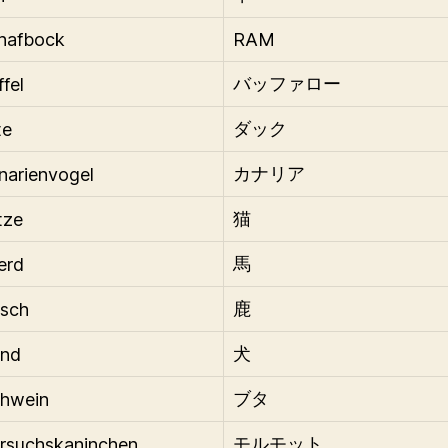
hafbock
RAM
fel
バッファロー
te
ダック
narienvogel
カナリア
tze
猫
erd
馬
rsch
鹿
und
犬
chwein
ブタ
rsuchskaninchen
モルモット