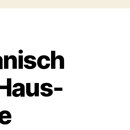
anisch
 Haus-
e