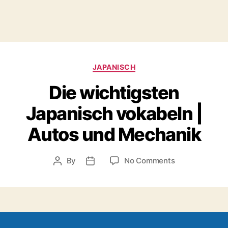
Categories
JAPANISCH
Die wichtigsten
Japanisch vokabeln |
Autos und Mechanik
on
By
No Comments
Post
Post
Die
author
date
wichtigsten
Japanisch
vokabeln
|
Autos