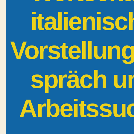
italienisc
Vorstellun
spräch u
Arbeitssu