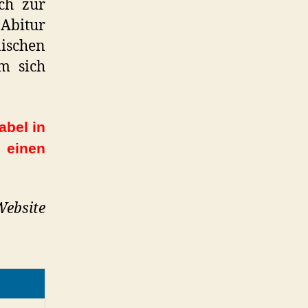
ich zur
Abitur
ischen
m sich
abel in
 einen
Website