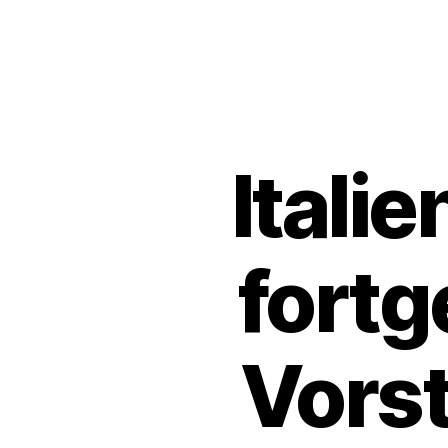
Itali
fortg
Vors