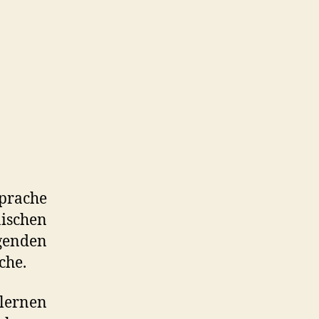
prache
nischen
lgenden
che.
lernen