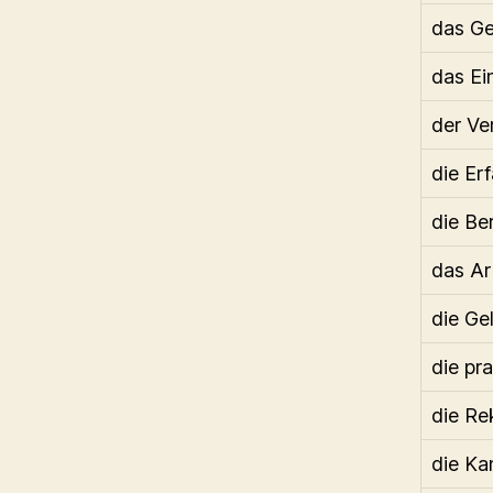
das G
das Ei
der Ve
die Er
die Be
das Ar
die Ge
die pr
die Re
die Ka