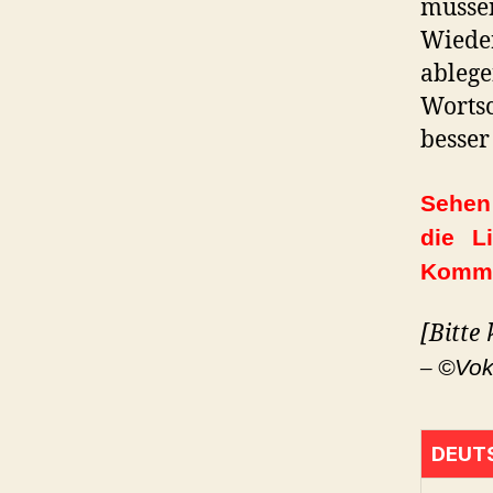
müssen
Wiede
ableg
Worts
besser
Sehen 
die L
Komme
[Bitte
–
©Vok
DEUT