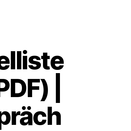
lliste
PDF) |
präch