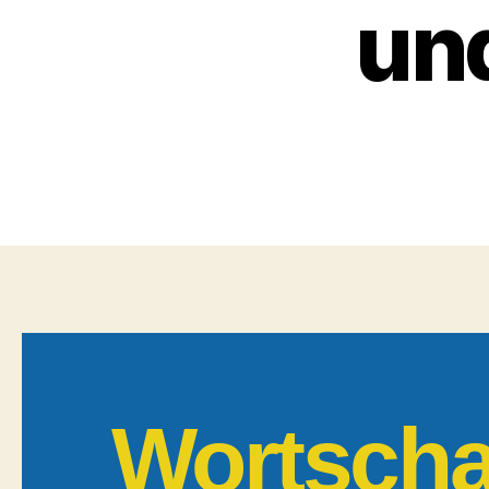
un
Wortscha