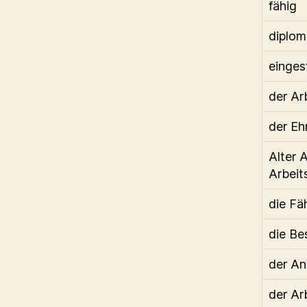
fähig
diplom
eingest
der Ar
der Eh
Alter A
Arbeit
die Fä
die Be
der An
der Ar