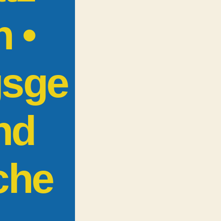
h •
gsge
nd
che