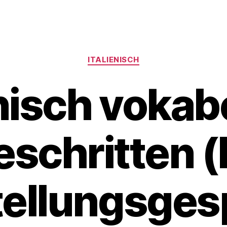
Categories
ITALIENISCH
enisch vokabe
eschritten (
tellungsges