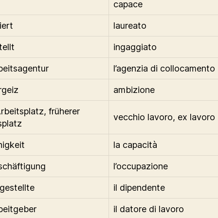
capace
iert
laureato
ellt
ingaggiato
beitsagentur
l’agenzia di collocamento
rgeiz
ambizione
rbeitsplatz, früherer
vecchio lavoro, ex lavoro
splatz
higkeit
la capacità
schäftigung
l’occupazione
gestellte
il dipendente
beitgeber
il datore di lavoro