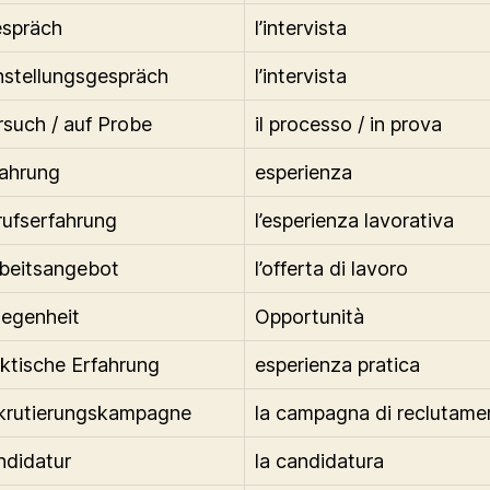
espräch
l’intervista
nstellungsgespräch
l’intervista
rsuch / auf Probe
il processo / in prova
fahrung
esperienza
rufserfahrung
l’esperienza lavorativa
beitsangebot
l’offerta di lavoro
legenheit
Opportunità
aktische Erfahrung
esperienza pratica
krutierungskampagne
la campagna di reclutame
ndidatur
la candidatura