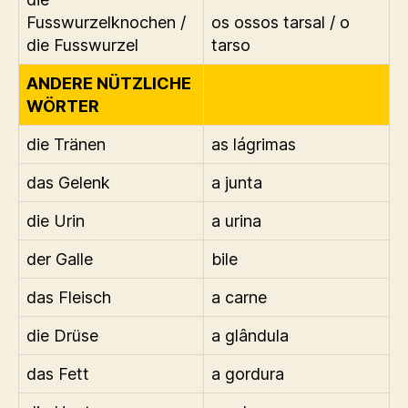
Fusswurzelknochen /
os ossos tarsal / o
die Fusswurzel
tarso
ANDERE NÜTZLICHE
WÖRTER
die Tränen
as lágrimas
das Gelenk
a junta
die Urin
a urina
der Galle
bile
das Fleisch
a carne
die Drüse
a glândula
das Fett
a gordura