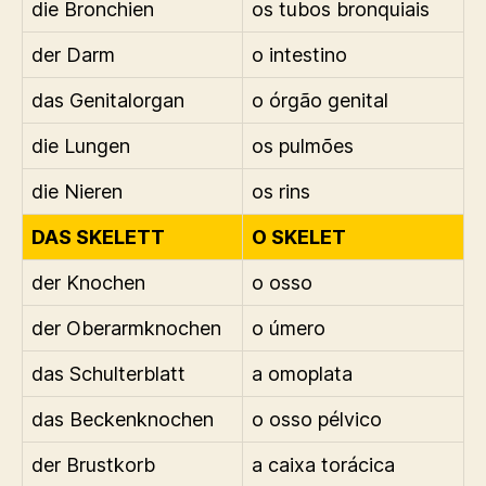
die Bronchien
os tubos bronquiais
der Darm
o intestino
das Genitalorgan
o órgão genital
die Lungen
os pulmões
die Nieren
os rins
DAS SKELETT
O SKELET
der Knochen
o osso
der Oberarmknochen
o úmero
das Schulterblatt
a omoplata
das Beckenknochen
o osso pélvico
der Brustkorb
a caixa torácica