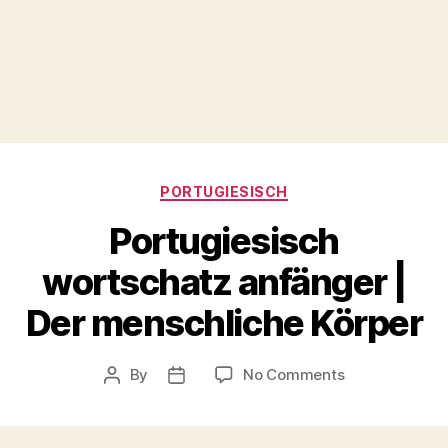
Categories
PORTUGIESISCH
Portugiesisch
wortschatz anfänger |
Der menschliche Körper
on
By
No Comments
Post
Post
Portugiesisch
author
date
wortschatz
anfänger