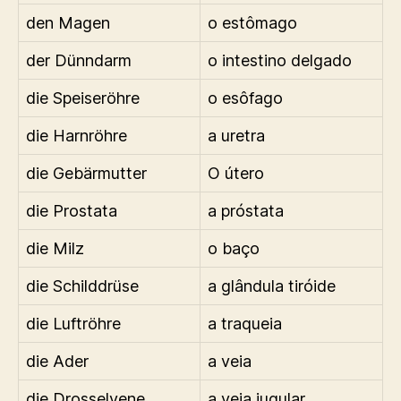
den Magen
o estômago
der Dünndarm
o intestino delgado
die Speiseröhre
o esôfago
die Harnröhre
a uretra
die Gebärmutter
O útero
die Prostata
a próstata
die Milz
o baço
die Schilddrüse
a glândula tiróide
die Luftröhre
a traqueia
die Ader
a veia
die Drosselvene
a veia jugular