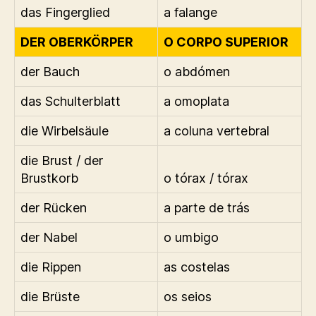
das Fingerglied
a falange
DER OBERKÖRPER
O CORPO SUPERIOR
der Bauch
o abdómen
das Schulterblatt
a omoplata
die Wirbelsäule
a coluna vertebral
die Brust / der
Brustkorb
o tórax / tórax
der Rücken
a parte de trás
der Nabel
o umbigo
die Rippen
as costelas
die Brüste
os seios