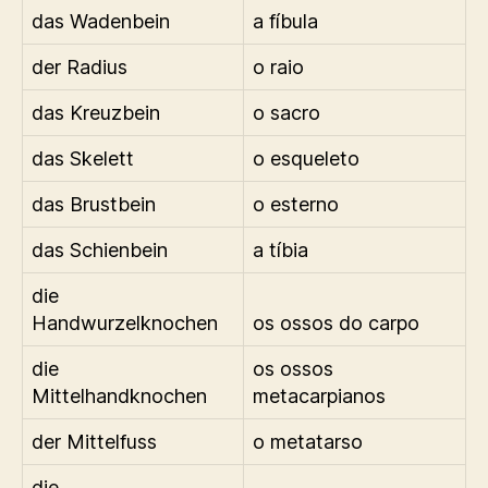
das Wadenbein
a fíbula
der Radius
o raio
das Kreuzbein
o sacro
das Skelett
o esqueleto
das Brustbein
o esterno
das Schienbein
a tíbia
die
Handwurzelknochen
os ossos do carpo
die
os ossos
Mittelhandknochen
metacarpianos
der Mittelfuss
o metatarso
die