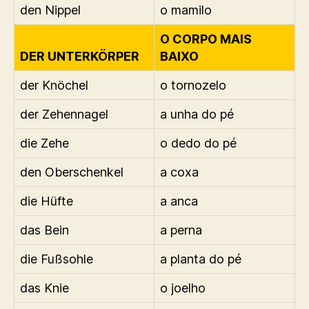
den Nippel
o mamilo
O CORPO MAIS
DER UNTERKÖRPER
BAIXO
der Knöchel
o tornozelo
der Zehennagel
a unha do pé
die Zehe
o dedo do pé
den Oberschenkel
a coxa
die Hüfte
a anca
das Bein
a perna
die Fußsohle
a planta do pé
das Knie
o joelho