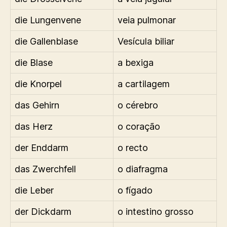
die Lungenvene
veia pulmonar
die Gallenblase
Vesícula biliar
die Blase
a bexiga
die Knorpel
a cartilagem
das Gehirn
o cérebro
das Herz
o coração
der Enddarm
o recto
das Zwerchfell
o diafragma
die Leber
o fígado
der Dickdarm
o intestino grosso