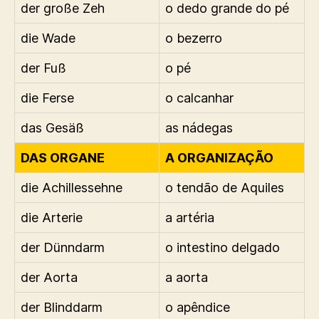
der große Zeh
o dedo grande do pé
die Wade
o bezerro
der Fuß
o pé
die Ferse
o calcanhar
das Gesäß
as nádegas
DAS ORGANE
A ORGANIZAÇÃO
die Achillessehne
o tendão de Aquiles
die Arterie
a artéria
der Dünndarm
o intestino delgado
der Aorta
a aorta
der Blinddarm
o apêndice