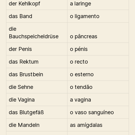
der Kehlkopf
a laringe
das Band
o ligamento
die
Bauchspeicheldrüse
o pâncreas
der Penis
o pénis
das Rektum
o recto
das Brustbein
o esterno
die Sehne
o tendão
die Vagina
a vagina
das Blutgefäß
o vaso sanguíneo
die Mandeln
as amígdalas