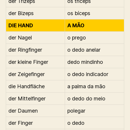
der Trizeps
os tríceps
der Bizeps
os bíceps
DIE HAND
A MÃO
der Nagel
o prego
der Ringfinger
o dedo anelar
der kleine Finger
dedo mindinho
der Zeigefinger
o dedo indicador
die Handfläche
a palma da mão
der Mittelfinger
o dedo do meio
der Daumen
polegar
der Finger
o dedo