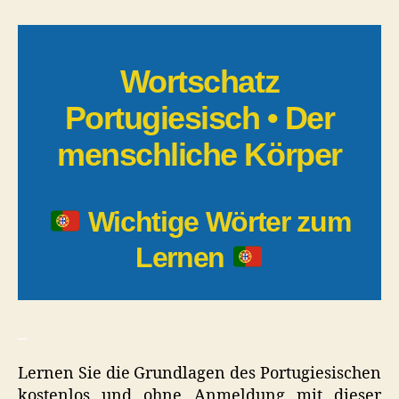
|
Der
menschliche
Körper
Wortschatz
Portugiesisch • Der
menschliche Körper
Wichtige Wörter zum
Lernen
_
Lernen Sie die Grundlagen des Portugiesischen
kostenlos und ohne Anmeldung mit dieser