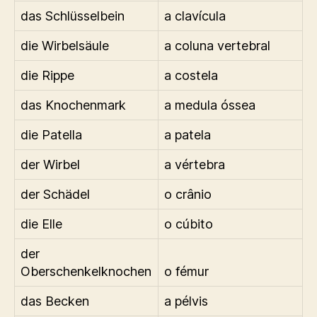
das Schlüsselbein
a clavícula
die Wirbelsäule
a coluna vertebral
die Rippe
a costela
das Knochenmark
a medula óssea
die Patella
a patela
der Wirbel
a vértebra
der Schädel
o crânio
die Elle
o cúbito
der
Oberschenkelknochen
o fémur
das Becken
a pélvis